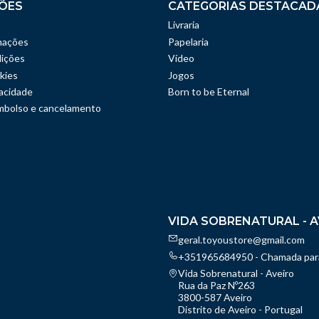
ÕES
CATEGORIAS DESTACAD
Livraria
mações
Papelaria
ições
Vídeo
kies
Jogos
vacidade
Born to be Eternal
embolso e cancelamento
VIDA SOBRENATURAL - A
geral.toyoustore@gmail.com
+351965684950 - Chamada para
Vida Sobrenatural - Aveiro
Rua da Paz Nº263
3800-587 Aveiro
Distrito de Aveiro - Portugal