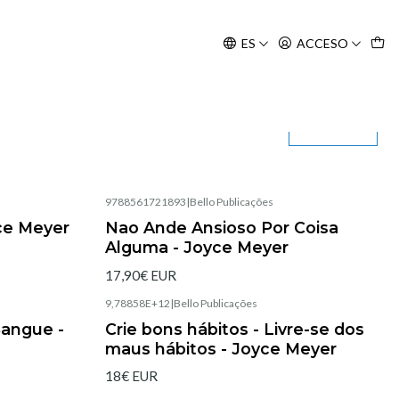
Agosto, às 10H.
ES
ACCESO
Filtros
9788561721893
|
Bello Publicações
Agotado
ce Meyer
Nao Ande Ansioso Por Coisa
Alguma - Joyce Meyer
17,90€ EUR
9,78858E+12
|
Bello Publicações
Agotado
Sangue -
Crie bons hábitos - Livre-se dos
maus hábitos - Joyce Meyer
18€ EUR