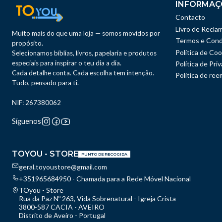
INFORMAÇ
Contacto
Livro de Recla
Muito mais do que uma loja — somos movidos por
Termos e Cond
propósito.
Política de Coo
Selecionamos bíblias, livros, papelaria e produtos
especiais para inspirar o teu dia a dia.
Política de Pri
Cada detalhe conta. Cada escolha tem intenção.
Politica de re
Tudo, pensado para ti.
NIF: 267380062
Síguenos
TOYOU - STORE
PUNTO DE RECOGIDA
geral.toyoustore@gmail.com
+351965684950 - Chamada para a Rede Móvel Nacional
TOyou - Store
Rua da Paz Nº 263, Vida Sobrenatural - Igreja Crista
3800-587 CACIA - AVEIRO
Distrito de Aveiro - Portugal