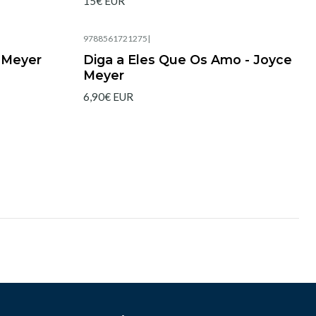
15€ EUR
9788561721275
|
Agotado
 Meyer
Diga a Eles Que Os Amo - Joyce
Meyer
6,90€ EUR