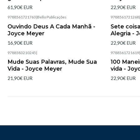
61,90€ EUR
22,90€ EUR
9788561721763
|
Bello Publicações
9788561721268
Agotado
Agotado
Ouvindo Deus A Cada Manhã -
Sete cois
Joyce Meyer
Alegria -
16,90€ EUR
22,90€ EUR
9788583210245
|
9788561721619
Agotado
Agotado
Mude Suas Palavras, Mude Sua
100 Maneir
Vida - Joyce Meyer
vida - Jo
21,90€ EUR
22,90€ EUR