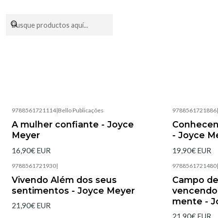
Encomendas fei
9788561721114
|
Bello Publicações
9788561721886
No disponible
No disponible
A mulher confiante - Joyce
Conhecen
Meyer
- Joyce M
16,90€ EUR
19,90€ EUR
9788561721930
|
9788561721480
Agotado
Agotado
Vivendo Além dos seus
Campo de
sentimentos - Joyce Meyer
vencendo 
mente - J
21,90€ EUR
21,90€ EUR