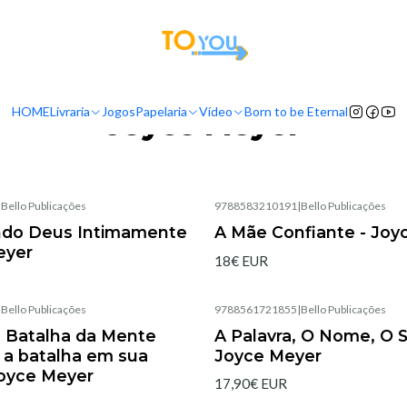
tas a partir do dia 5 de Agosto, serão processadas apenas a partir do dia 11 de 
Inicio
Livraria
Autores
Joyce Meyer
HOME
Livraria
Jogos
Papelaria
Vídeo
Born to be Eternal
Joyce Meyer
|
Bello Publicações
9788583210191
|
Bello Publicações
No disponible
do Deus Intimamente
A Mãe Confiante - Joy
eyer
18€ EUR
|
Bello Publicações
9788561721855
|
Bello Publicações
Agotado
 Batalha da Mente
A Palavra, O Nome, O 
a batalha em sua
Joyce Meyer
oyce Meyer
17,90€ EUR