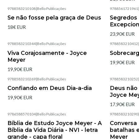
9788583210108
|
Bello Publicações
9788561721961
Agotado
Agotado
Se não fosse pela graça de Deus
Segredos 
Excepcion
18€ EUR
23,90€ EUR
9788583210344
|
Bello Publicações
9788583210412
Agotado
Agotado
Viva Corajosamente - Joyce
Sobrecar
Meyer
19,90€ EUR
19,90€ EUR
9788583210269
|
Bello Publicações
9788583210252
Agotado
Agotado
Confiando em Deus Dia-a-dia
Deus não 
Joyce Me
19,90€ EUR
17,90€ EUR
9786588570104
|
Bello Publicações
9788583210290
Agotado
Agotado
Bíblia de Estudo Joyce Meyer - A
Conversa 
Bíblia da Vida Diária - NVI - letra
batalhas 
grande - capa floral
Meyer