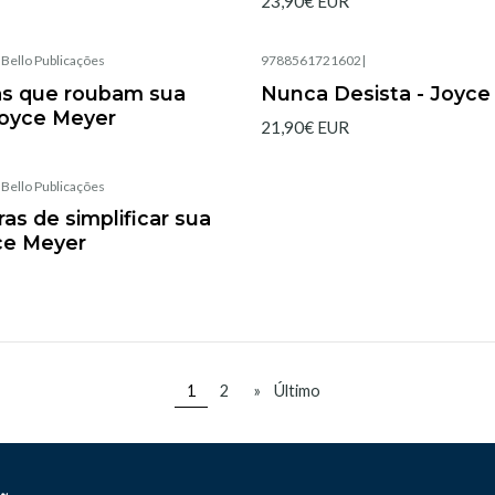
23,90€ EUR
|
Bello Publicações
9788561721602
|
Agotado
as que roubam sua
Nunca Desista - Joyce
 Joyce Meyer
21,90€ EUR
|
Bello Publicações
as de simplificar sua
yce Meyer
1
2
»
Último