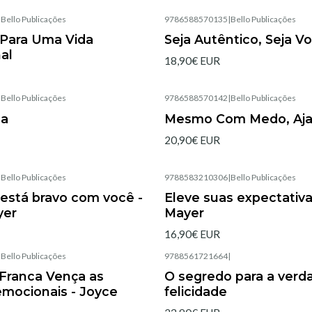
|
Bello Publicações
9786588570135
|
Bello Publicações
Agotado
Para Uma Vida
Seja Autêntico, Seja V
al
18,90€ EUR
|
Bello Publicações
9786588570142
|
Bello Publicações
Agotado
ga
Mesmo Com Medo, Aja
20,90€ EUR
|
Bello Publicações
9788583210306
|
Bello Publicações
Agotado
está bravo com você -
Eleve suas expectativa
yer
Mayer
16,90€ EUR
|
Bello Publicações
9788561721664
|
Agotado
Franca Vença as
O segredo para a verda
emocionais - Joyce
felicidade