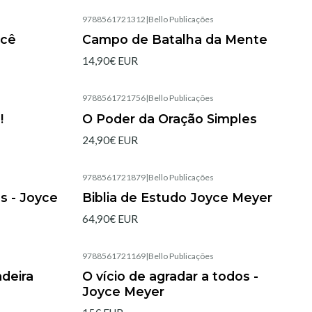
9788561721312
|
Bello Publicações
Agotado
ocê
Campo de Batalha da Mente
14,90€ EUR
9788561721756
|
Bello Publicações
Agotado
!
O Poder da Oração Simples
24,90€ EUR
9788561721879
|
Bello Publicações
Agotado
s - Joyce
Biblia de Estudo Joyce Meyer
64,90€ EUR
9788561721169
|
Bello Publicações
Agotado
deira
O vício de agradar a todos -
Joyce Meyer