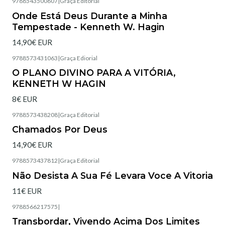
9788543500607
|
Graça Editorial
Esgotado
Onde Está Deus Durante a Minha
Tempestade - Kenneth W. Hagin
14,90€ EUR
9788573431063
|
Graça Ediorial
Esgotado
O PLANO DIVINO PARA A VITÓRIA,
KENNETH W HAGIN
8€ EUR
9788573438208
|
Graça Editorial
Esgotado
Chamados Por Deus
14,90€ EUR
9788573437812
|
Graça Editorial
Esgotado
Não Desista A Sua Fé Levara Voce A Vitoria
11€ EUR
9788566217575
|
Esgotado
Transbordar, Vivendo Acima Dos Limites