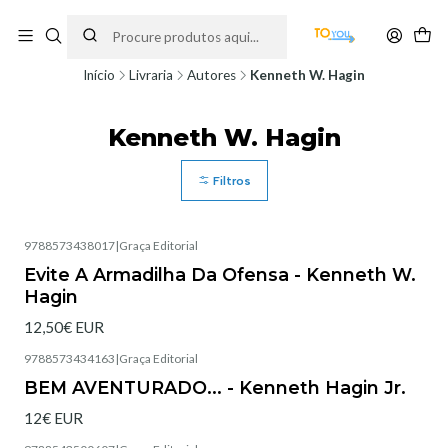
Encomendas feitas a partir do dia 5 de Agosto, serão processadas apenas a
partir do dia 11 de Agosto, às 10H.
Início
Livraria
Autores
Kenneth W. Hagin
Kenneth W. Hagin
Filtros
9788573438017
|
Graça Editorial
Esgotado
Evite A Armadilha Da Ofensa - Kenneth W.
Hagin
12,50€ EUR
9788573434163
|
Graça Editorial
Esgotado
BEM AVENTURADO... - Kenneth Hagin Jr.
12€ EUR