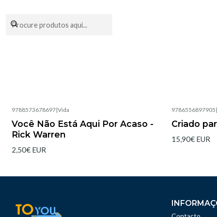
Encomendas fei
9788573678697
|
Vida
9786556897905
Esgotado
Esgotado
Você Não Está Aqui Por Acaso -
Criado pa
Rick Warren
15,90€ EUR
2,50€ EUR
INFORMAÇ
Contacto