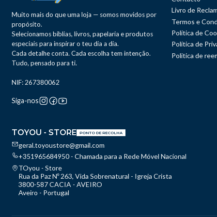
Livro de Recla
Muito mais do que uma loja — somos movidos por
Termos e Cond
propósito.
Política de Coo
Selecionamos bíblias, livros, papelaria e produtos
especiais para inspirar o teu dia a dia.
Política de Pri
Cada detalhe conta. Cada escolha tem intenção.
Politica de re
Tudo, pensado para ti.
NIF: 267380062
Siga-nos
TOYOU - STORE
PONTO DE RECOLHA
geral.toyoustore@gmail.com
+351965684950 - Chamada para a Rede Móvel Nacional
TOyou - Store
Rua da Paz Nº 263, Vida Sobrenatural - Igreja Crista
3800-587 CACIA - AVEIRO
Aveiro - Portugal