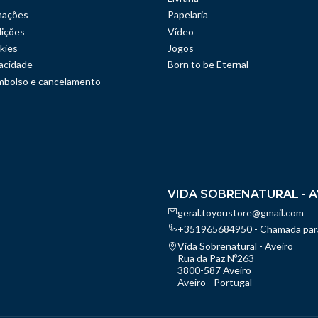
mações
Papelaria
ições
Vídeo
kies
Jogos
vacidade
Born to be Eternal
embolso e cancelamento
VIDA SOBRENATURAL - A
geral.toyoustore@gmail.com
+351965684950 - Chamada para
Vida Sobrenatural - Aveiro
Rua da Paz Nº263
3800-587 Aveiro
Aveiro - Portugal