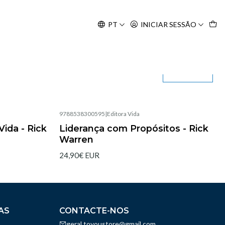
Agosto, às 10H.
PT
INICIAR SESSÃO
Filtros
9788538300595
|
Editora Vida
Esgotado
ida - Rick
Liderança com Propósitos - Rick
Warren
24,90€ EUR
AS
CONTACTE-NOS
geral.toyoustore@gmail.com