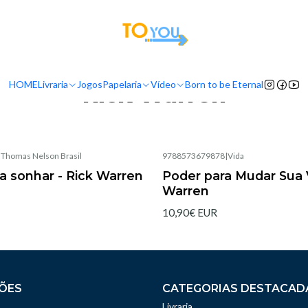
tas a partir do dia 5 de Agosto, serão processadas apenas a partir do dia 11 de 
Início
Livraria
Autores
Rick Warren
HOME
Livraria
Jogos
Papelaria
Vídeo
Born to be Eternal
Rick Warren
|
Thomas Nelson Brasil
9788573679878
|
Vida
Esgotado
ra sonhar - Rick Warren
Poder para Mudar Sua V
Warren
10,90€ EUR
ÕES
CATEGORIAS DESTACAD
Livraria