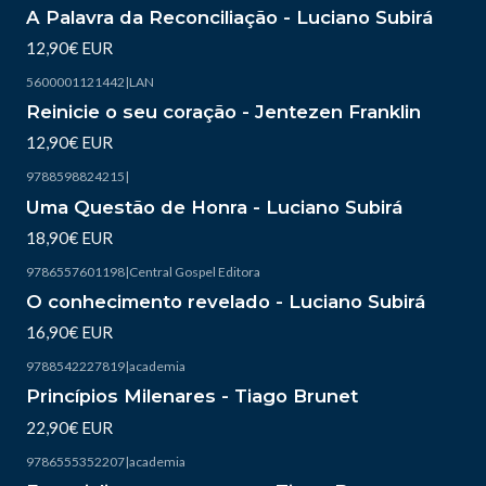
Esgotado
A Palavra da Reconciliação - Luciano Subirá
12,90€ EUR
5600001121442
|
LAN
Reinicie o seu coração - Jentezen Franklin
12,90€ EUR
9788598824215
|
Uma Questão de Honra - Luciano Subirá
18,90€ EUR
9786557601198
|
Central Gospel Editora
Esgotado
O conhecimento revelado - Luciano Subirá
16,90€ EUR
9788542227819
|
academia
Esgotado
Princípios Milenares - Tiago Brunet
22,90€ EUR
9786555352207
|
academia