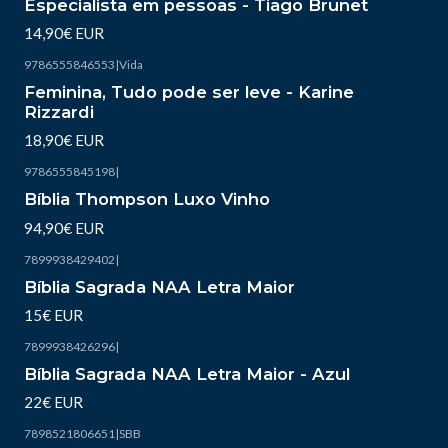
Especialista em pessoas - Tiago Brunet
14,90€ EUR
9786555846553
|
Vida
Esgotado
Feminina, Tudo pode ser leve - Karine
Rizzardi
18,90€ EUR
9786555845198
|
Bíblia Thompson Luxo Vinho
94,90€ EUR
7899938429402
|
Bíblia Sagrada NAA Letra Maior
15€ EUR
7899938426296
|
Bíblia Sagrada NAA Letra Maior - Azul
22€ EUR
7898521806651
|
SBB