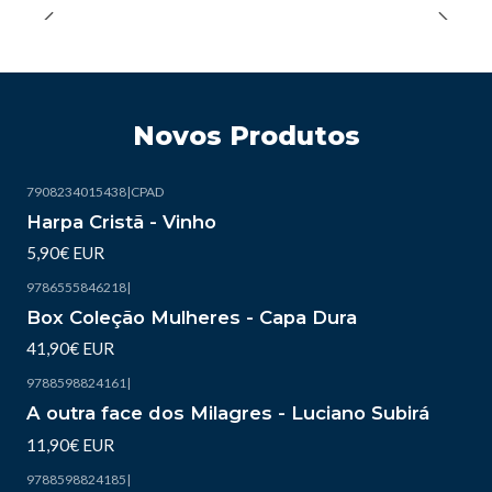
Novos Produtos
7908234015438
|
CPAD
Esgotado
Harpa Cristã - Vinho
5,90€ EUR
9786555846218
|
Box Coleção Mulheres - Capa Dura
41,90€ EUR
9788598824161
|
Esgotado
A outra face dos Milagres - Luciano Subirá
11,90€ EUR
9788598824185
|