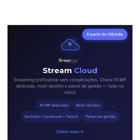
A partir de 12€/mês
Stream
Cloud
Streaming profissional sem complicações. Chave RTMP
dedicada, multi-destino e painel de gestão — tudo na
cloud.
RTMP dedicado
Multi-destino
YouTube • Facebook • Twitch
Painel de gestão
Saber mais