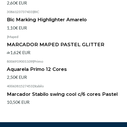
2,60€ EUR
3086123737433
|
BIC
Bic Marking Highlighter Amarelo
1,10€ EUR
|
Maped
Esgotado
MARCADOR MAPED PASTEL GLITTER
1,62€ EUR
de
8006919001109
|
Primo
Aquarela Primo 12 Cores
2,50€ EUR
4006381527453
|
Stabilo
Marcador Stabilo swing cool c/6 cores Pastel
10,50€ EUR