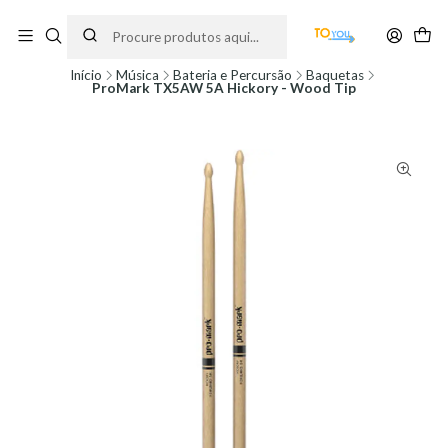
Encomendas feitas a partir do dia 5 de Agosto, serão processadas apenas a
partir do dia 11 de Agosto, às 10H.
Início
Música
Bateria e Percursão
Baquetas
ProMark TX5AW 5A Hickory - Wood Tip