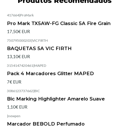
Produtos Recomendados
417664
|
ProMark
Pro Mark TX5AW-FG Classic 5A Fire Grain
17,50€ EUR
750795000203
|
VIC FIRTH
BAQUETAS 5A VIC FIRTH
13,10€ EUR
3154147420461
|
MAPED
Pack 4 Marcadores Glitter MAPED
7€ EUR
3086123737662
|
BIC
Bic Marking Highlighter Amarelo Suave
1,10€ EUR
|
newpen
Marcador BEBOLD Perfumado