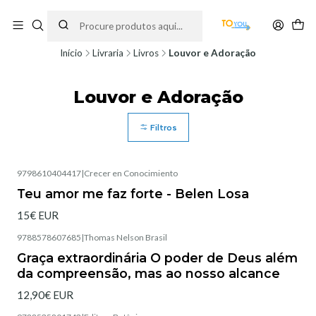
Encomendas feitas a partir do dia 5 de Agosto, serão processadas apenas a
partir do dia 11 de Agosto, às 10H.
Início
Livraria
Livros
Louvor e Adoração
Louvor e Adoração
Filtros
9798610404417
|
Crecer en Conocimiento
Teu amor me faz forte - Belen Losa
15€ EUR
9788578607685
|
Thomas Nelson Brasil
Graça extraordinária O poder de Deus além
da compreensão, mas ao nosso alcance
12,90€ EUR