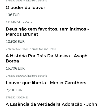
9788535801743
|
Editora Betânia
Esgotado
O poder do louvor
13€ EUR
111948
|
Editora Vida
Esgotado
Deus não tem favoritos, tem íntimos -
Marcos Brunet
10,90€ EUR
9788571670167
|
Thomas Nelson Brasil
Esgotado
A História Por Trás Da Musica - Asaph
Borba
16,90€ EUR
9788535802009
|
Editora Betânia
Esgotado
Louvor que liberta - Merlin Carothers
9,90€ EUR
9788524305542
|
Esgotado
A Essência da Verdadeira Adoração - John