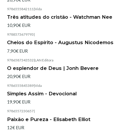
9786555842111
|
Vida
Esgotado
Três atitudes do cristão - Watchman Nee
10,90€ EUR
9788573679793
|
Cheios do Espírito - Augustus Nicodemos
7,90€ EUR
9786587343532
|
LAN Editora
Esgotado
O esplendor de Deus | Jonh Bevere
20,90€ EUR
9786555845389
|
Vida
Simples Assim - Devocional
19,90€ EUR
9786557230657
|
Esgotado
Paixão e Pureza - Elisabeth Elliot
12€ EUR