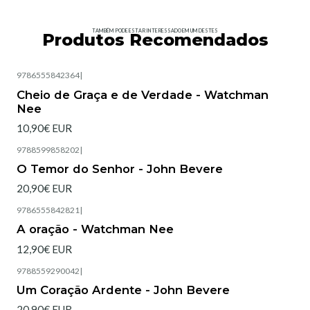
TAMBÉM PODE ESTAR INTERESSADO EM UM DESTES
Produtos Recomendados
9786555842364
|
Esgotado
Cheio de Graça e de Verdade - Watchman
Nee
10,90€ EUR
9788599858202
|
Esgotado
O Temor do Senhor - John Bevere
20,90€ EUR
9786555842821
|
Esgotado
A oração - Watchman Nee
12,90€ EUR
9788559290042
|
Esgotado
Um Coração Ardente - John Bevere
20,90€ EUR