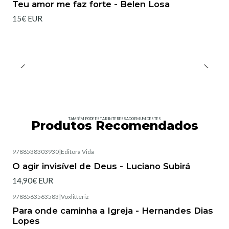
Teu amor me faz forte - Belen Losa
15€ EUR
TAMBÉM PODE ESTAR INTERESSADO EM UM DESTES
Produtos Recomendados
9788538303930
|
Editora Vida
Esgotado
O agir invisível de Deus - Luciano Subirá
14,90€ EUR
9788563563583
|
Voxlitteriz
Esgotado
Para onde caminha a Igreja - Hernandes Dias
Lopes