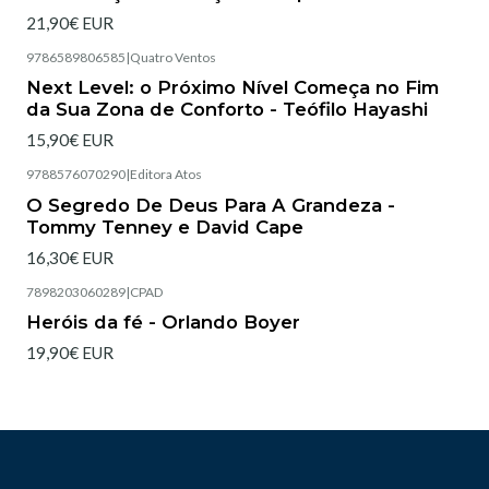
21,90€ EUR
9786589806585
|
Quatro Ventos
Esgotado
Next Level: o Próximo Nível Começa no Fim
da Sua Zona de Conforto - Teófilo Hayashi
15,90€ EUR
9788576070290
|
Editora Atos
Esgotado
O Segredo De Deus Para A Grandeza -
Tommy Tenney e David Cape
16,30€ EUR
7898203060289
|
CPAD
Heróis da fé - Orlando Boyer
19,90€ EUR