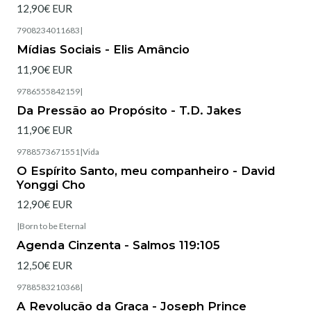
12,90€ EUR
7908234011683
|
Esgotado
Mídias Sociais - Elis Amâncio
11,90€ EUR
9786555842159
|
Esgotado
Da Pressão ao Propósito - T.D. Jakes
11,90€ EUR
9788573671551
|
Vida
Esgotado
O Espírito Santo, meu companheiro - David
Yonggi Cho
12,90€ EUR
|
Born to be Eternal
Esgotado
Agenda Cinzenta - Salmos 119:105
12,50€ EUR
9788583210368
|
Esgotado
A Revolução da Graça - Joseph Prince