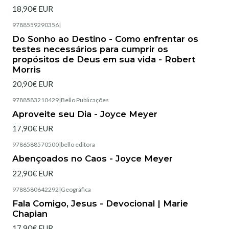
18,90€ EUR
9788559290356
|
Esgotado
Do Sonho ao Destino - Como enfrentar os
testes necessários para cumprir os
propósitos de Deus em sua vida - Robert
Morris
20,90€ EUR
9788583210429
|
Bello Publicações
Esgotado
Aproveite seu Dia - Joyce Meyer
17,90€ EUR
9786588570500
|
bello editora
Esgotado
Abençoados no Caos - Joyce Meyer
22,90€ EUR
9788580642292
|
Geográfica
Esgotado
Fala Comigo, Jesus - Devocional | Marie
Chapian
17,90€ EUR