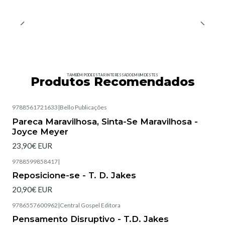
TAMBÉM PODE ESTAR INTERESSADO EM UM DESTES
Produtos Recomendados
9788561721633
|
Bello Publicações
Esgotado
Pareca Maravilhosa, Sinta-Se Maravilhosa -
Joyce Meyer
23,90€ EUR
9788599858417
|
Esgotado
Reposicione-se - T. D. Jakes
20,90€ EUR
9786557600962
|
Central Gospel Editora
Pensamento Disruptivo - T.D. Jakes