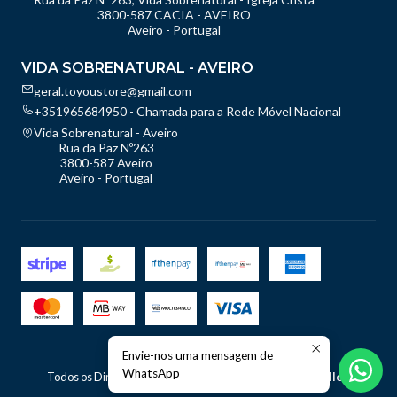
3800-587 CACIA - AVEIRO
Aveiro - Portugal
VIDA SOBRENATURAL - AVEIRO
geral.toyoustore@gmail.com
+351965684950 - Chamada para a Rede Móvel Nacional
Vida Sobrenatural - Aveiro
Rua da Paz Nº263
3800-587 Aveiro
Aveiro - Portugal
Envie-nos uma mensagem de
2026 TOyou - Store.
WhatsApp
Todos os Direitos Reservados.
Com tecnologia Jumpseller
.