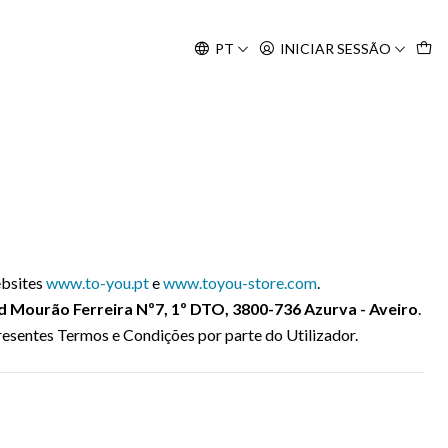
Agosto, às 10H.
PT
INICIAR SESSÃO
ebsites
www.to-you.pt
e
www.toyou-store.com
.
d Mourão Ferreira Nº7, 1º DTO, 3800-736 Azurva - Aveiro
.
resentes Termos e Condições por parte do Utilizador.