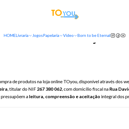
tas a partir do dia 5 de Agosto, serão processadas apenas a partir do dia 11 de 
Início
Termos e Condições
Termos e Condições
HOME
Livraria
Jogos
Papelaria
Vídeo
Born to be Eternal
compra de produtos na loja online TOyou, disponível através dos w
eira
, titular do NIF
267 380 062
, com domicílio fiscal na
Rua Davi
as pressupõem a
leitura, compreensão e aceitação
integral dos p