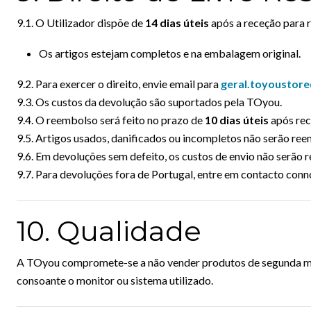
9.1. O Utilizador dispõe de
14 dias úteis
após a receção para r
Os artigos estejam completos e na embalagem original.
9.2. Para exercer o direito, envie email para
geral.toyoustor
9.3. Os custos da devolução são suportados pela TOyou.
9.4. O reembolso será feito no prazo de
10 dias úteis
após rec
9.5. Artigos usados, danificados ou incompletos não serão re
9.6. Em devoluções sem defeito, os custos de envio não serão
9.7. Para devoluções fora de Portugal, entre em contacto conn
10. Qualidade
A TOyou compromete-se a não vender produtos de segunda mão o
consoante o monitor ou sistema utilizado.