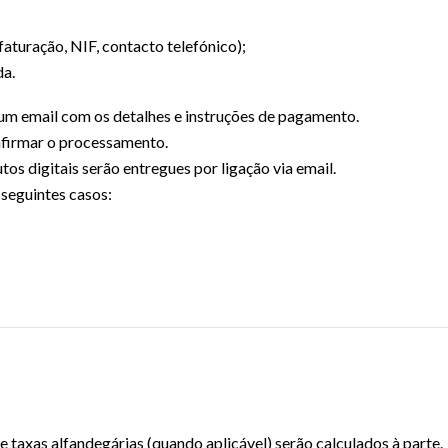
aturação, NIF, contacto telefónico);
da.
um email com os detalhes e instruções de pagamento.
nfirmar o processamento.
os digitais serão entregues por ligação via email.
 seguintes casos:
e taxas alfandegárias (quando aplicável) serão calculados à parte.