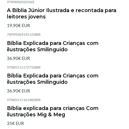
9789896502560
|
Esgotado
A Bíblia Júnior Ilustrada e recontada para
leitores jovens
19,90€ EUR
7899938419212
|
SBB
Esgotado
Bíblia Explicada para Crianças com
ilustrações Smilinguido
36,90€ EUR
9788531117275
|
SBB
Esgotado
Bíblia Explicada para Crianças com
ilustrações Smilinguido
36,90€ EUR
9788531116148
|
SBB
Esgotado
Bíblia explicada para crianças Com
ilustrações Mig & Meg
35€ EUR