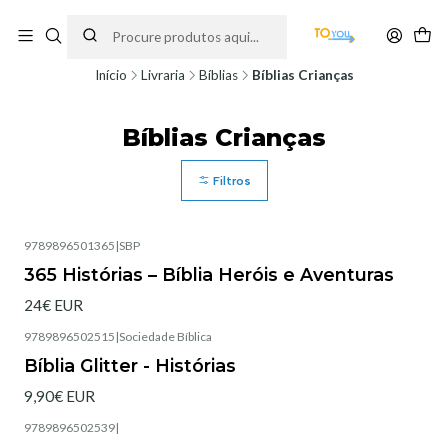
Encomendas feitas a partir do dia 5 de Agosto, serão processadas apenas a
partir do dia 11 de Agosto, às 10H.
Início
Livraria
Bíblias
Bíblias Crianças
Bíblias Crianças
Filtros
9789896501365
|
SBP
365 Histórias – Bíblia Heróis e Aventuras
24€ EUR
9789896502515
|
Sociedade Bíblica
Bíblia Glitter - Histórias
9,90€ EUR
9789896502539
|