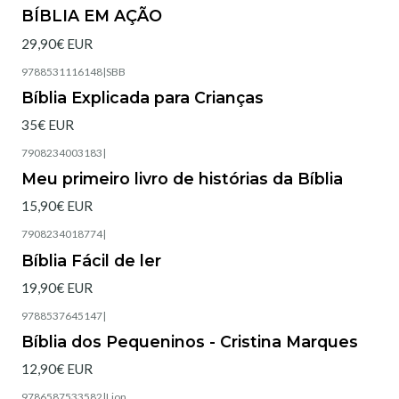
Não Disponível
BÍBLIA EM AÇÃO
29,90€ EUR
9788531116148
|
SBB
Esgotado
Bíblia Explicada para Crianças
35€ EUR
7908234003183
|
Esgotado
Meu primeiro livro de histórias da Bíblia
15,90€ EUR
7908234018774
|
Esgotado
Bíblia Fácil de ler
19,90€ EUR
9788537645147
|
Esgotado
Bíblia dos Pequeninos - Cristina Marques
12,90€ EUR
9786587533582
|
Lion