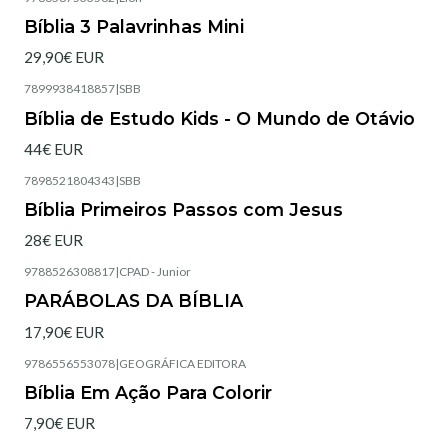
Esgotado
Bíblia 3 Palavrinhas Mini
29,90€ EUR
7899938418857
|
SBB
Esgotado
Bíblia de Estudo Kids - O Mundo de Otávio
44€ EUR
7898521804343
|
SBB
Esgotado
Bíblia Primeiros Passos com Jesus
28€ EUR
9788526308817
|
CPAD - Junior
Esgotado
PARÁBOLAS DA BÍBLIA
17,90€ EUR
9786556553078
|
GEOGRÁFICA EDITORA
Esgotado
Bíblia Em Ação Para Colorir
7,90€ EUR