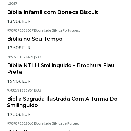
12067
|
Esgotado
Bíblia Infantil com Boneca Biscuit
13,90€ EUR
9789896501037
|
Sociedade Bíblica Portuguesa
Esgotado
Bíblia no Seu Tempo
12,50€ EUR
7897601071491
|
SBB
Esgotado
Bíblia NTLH Smilingüido - Brochura Flau
Preta
15,90€ EUR
9788531116964
|
SBB
Esgotado
Biblia Sagrada Ilustrada Com A Turma Do
Smilinguido
19,50€ EUR
9789896502065
|
Sociedade Bíblica de Portugal
Esgotado