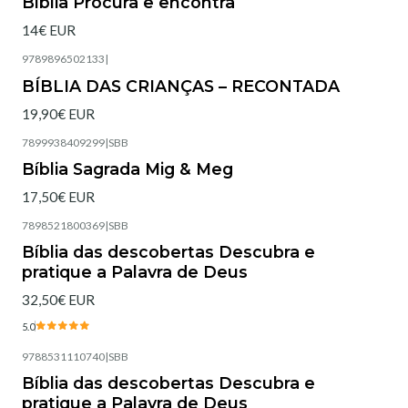
Bíblia Procura e encontra
14€ EUR
9789896502133
|
Esgotado
BÍBLIA DAS CRIANÇAS – RECONTADA
19,90€ EUR
7899938409299
|
SBB
Não Disponível
Bíblia Sagrada Mig & Meg
17,50€ EUR
7898521800369
|
SBB
Esgotado
Bíblia das descobertas Descubra e
pratique a Palavra de Deus
32,50€ EUR
5.0
9788531110740
|
SBB
Esgotado
Bíblia das descobertas Descubra e
pratique a Palavra de Deus