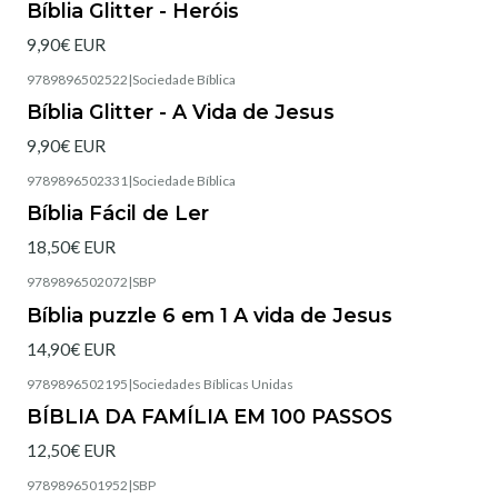
Bíblia Glitter - Heróis
9,90€ EUR
9789896502522
|
Sociedade Bíblica
Bíblia Glitter - A Vida de Jesus
9,90€ EUR
9789896502331
|
Sociedade Bíblica
Bíblia Fácil de Ler
18,50€ EUR
9789896502072
|
SBP
Não Disponível
Bíblia puzzle 6 em 1 A vida de Jesus
14,90€ EUR
9789896502195
|
Sociedades Bíblicas Unidas
BÍBLIA DA FAMÍLIA EM 100 PASSOS
12,50€ EUR
9789896501952
|
SBP