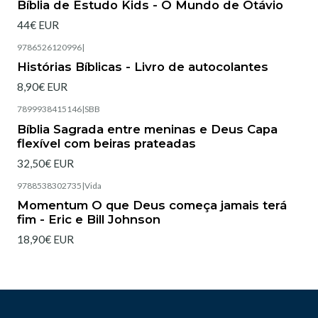
Bíblia de Estudo Kids - O Mundo de Otávio
44€ EUR
9786526120996
|
Esgotado
Histórias Bíblicas - Livro de autocolantes
8,90€ EUR
7899938415146
|
SBB
Esgotado
Bíblia Sagrada entre meninas e Deus Capa
flexível com beiras prateadas
32,50€ EUR
9788538302735
|
Vida
Esgotado
Momentum O que Deus começa jamais terá
fim - Eric e Bill Johnson
18,90€ EUR