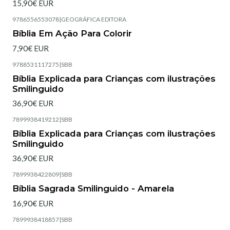
15,90€ EUR
9786556553078
|
GEOGRÁFICA EDITORA
Esgotado
Bíblia Em Ação Para Colorir
7,90€ EUR
9788531117275
|
SBB
Esgotado
Bíblia Explicada para Crianças com ilustrações
Smilinguido
36,90€ EUR
7899938419212
|
SBB
Esgotado
Bíblia Explicada para Crianças com ilustrações
Smilinguido
36,90€ EUR
7899938422809
|
SBB
Bíblia Sagrada Smilinguido - Amarela
16,90€ EUR
7899938418857
|
SBB
Esgotado