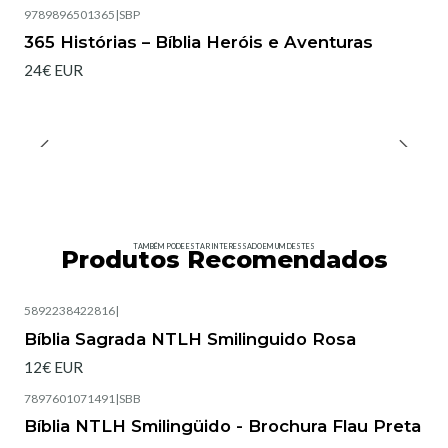
9789896501365
|
SBP
365 Histórias – Bíblia Heróis e Aventuras
24€ EUR
TAMBÉM PODE ESTAR INTERESSADO EM UM DESTES
Produtos Recomendados
5892238422816
|
Esgotado
Bíblia Sagrada NTLH Smilinguido Rosa
12€ EUR
7897601071491
|
SBB
Esgotado
Bíblia NTLH Smilingüido - Brochura Flau Preta