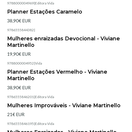
9788000004969
|
Editora Vida
Esgotado
Planner Estações Caramelo
38,90€ EUR
9786555844382
|
Esgotado
Mulheres enraizadas Devocional - Viviane
Martinello
19,90€ EUR
9788000004952
|
Vida
Esgotado
Planner Estações Vermelho - Viviane
Martinello
38,90€ EUR
9786555846201
|
Editora Vida
Esgotado
Mulheres Improváveis - Viviane Martinello
21€ EUR
9786555846195
|
Editora Vida
Esgotado