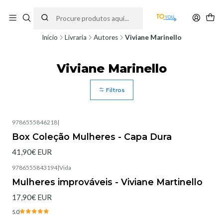
Encomendas feitas a partir do dia 5 de Agosto, serão processadas apenas a
partir do dia 11 de Agosto, às 10H.
Início
Livraria
Autores
Viviane Marinello
Viviane Marinello
Filtros
9786555846218
|
Box Coleção Mulheres - Capa Dura
41,90€ EUR
9786555843194
|
Vida
Esgotado
Mulheres improváveis - Viviane Martinello
17,90€ EUR
5.0