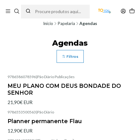
Encomendas feitas a partir do dia 5 de Agosto, serão processadas apenas a
partir do dia 11 de Agosto, às 10H.
Início
Papelaria
Agendas
Agendas
Filtros
9786586078596
|
Pão Diário Publicações
Não Disponível
MEU PLANO COM DEUS BONDADE DO
SENHOR
21,90€ EUR
9786553500563
|
Pão Diário
Esgotado
Planner permanente Flau
12,90€ EUR