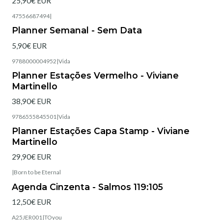
25,90€ EUR
47556687494
|
Esgotado
Planner Semanal - Sem Data
5,90€ EUR
9788000004952
|
Vida
Esgotado
Planner Estações Vermelho - Viviane
Martinello
38,90€ EUR
9786555845501
|
Vida
Esgotado
Planner Estações Capa Stamp - Viviane
Martinello
29,90€ EUR
|
Born to be Eternal
Esgotado
Agenda Cinzenta - Salmos 119:105
12,50€ EUR
A25JER001
|
TOyou