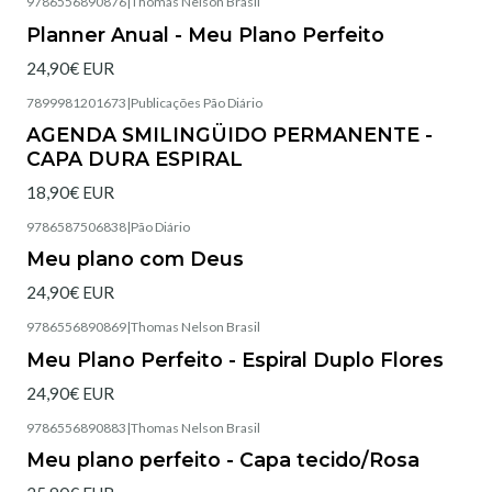
9786556890876
|
Thomas Nelson Brasil
Esgotado
Planner Anual - Meu Plano Perfeito
24,90€ EUR
7899981201673
|
Publicações Pão Diário
Esgotado
AGENDA SMILINGÜIDO PERMANENTE -
CAPA DURA ESPIRAL
18,90€ EUR
9786587506838
|
Pão Diário
Não Disponível
Meu plano com Deus
24,90€ EUR
9786556890869
|
Thomas Nelson Brasil
Esgotado
Meu Plano Perfeito - Espiral Duplo Flores
24,90€ EUR
9786556890883
|
Thomas Nelson Brasil
Não Disponível
Meu plano perfeito - Capa tecido/Rosa