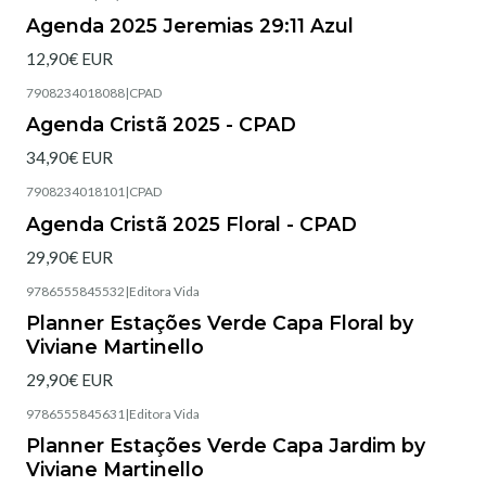
Esgotado
Agenda 2025 Jeremias 29:11 Azul
12,90€ EUR
7908234018088
|
CPAD
Esgotado
Agenda Cristã 2025 - CPAD
34,90€ EUR
7908234018101
|
CPAD
Esgotado
Agenda Cristã 2025 Floral - CPAD
29,90€ EUR
9786555845532
|
Editora Vida
Esgotado
Planner Estações Verde Capa Floral by
Viviane Martinello
29,90€ EUR
9786555845631
|
Editora Vida
Esgotado
Planner Estações Verde Capa Jardim by
Viviane Martinello