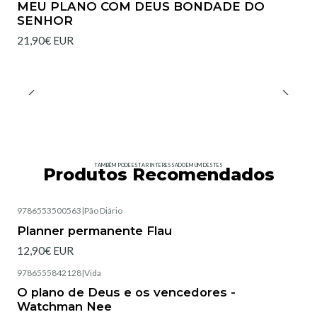
MEU PLANO COM DEUS BONDADE DO
SENHOR
21,90€ EUR
TAMBÉM PODE ESTAR INTERESSADO EM UM DESTES
Produtos Recomendados
9786553500563
|
Pão Diário
Esgotado
Planner permanente Flau
12,90€ EUR
9786555842128
|
Vida
Esgotado
O plano de Deus e os vencedores -
Watchman Nee