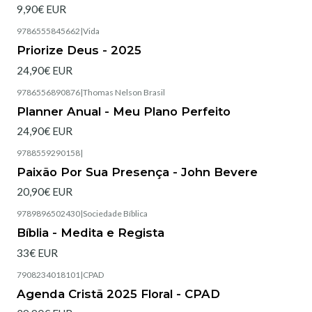
9,90€ EUR
9786555845662
|
Vida
Esgotado
Priorize Deus - 2025
24,90€ EUR
9786556890876
|
Thomas Nelson Brasil
Esgotado
Planner Anual - Meu Plano Perfeito
24,90€ EUR
9788559290158
|
Esgotado
Paixão Por Sua Presença - John Bevere
20,90€ EUR
9789896502430
|
Sociedade Bíblica
Bíblia - Medita e Regista
33€ EUR
7908234018101
|
CPAD
Esgotado
Agenda Cristã 2025 Floral - CPAD