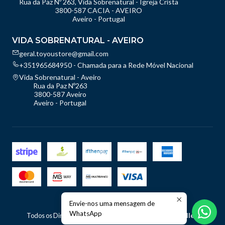
Rua da Paz Nº 263, Vida Sobrenatural - Igreja Crista
3800-587 CACIA - AVEIRO
Aveiro - Portugal
VIDA SOBRENATURAL - AVEIRO
geral.toyoustore@gmail.com
+351965684950 - Chamada para a Rede Móvel Nacional
Vida Sobrenatural - Aveiro
Rua da Paz Nº263
3800-587 Aveiro
Aveiro - Portugal
Envie-nos uma mensagem de
2026 TOyou - Store.
WhatsApp
Todos os Direitos Reservados.
Com tecnologia Jumpseller
.