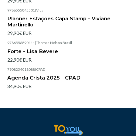
29,90€ EUR
9786555845501
|
Vida
Esgotado
Planner Estações Capa Stamp - Viviane
Martinello
29,90€ EUR
9786556890111
|
Thomas Nelson Brasil
Esgotado
Forte - Lisa Bevere
22,90€ EUR
7908234018088
|
CPAD
Esgotado
Agenda Cristã 2025 - CPAD
34,90€ EUR