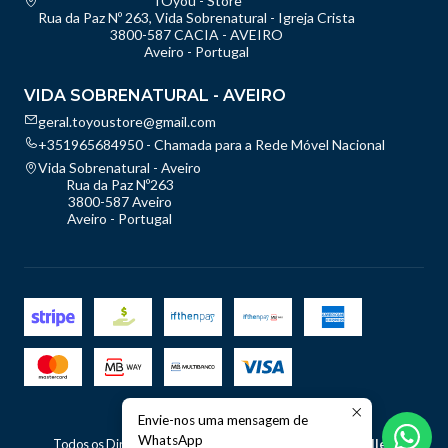
TOyou - Store
Rua da Paz Nº 263, Vida Sobrenatural - Igreja Crista
3800-587 CACIA - AVEIRO
Aveiro - Portugal
VIDA SOBRENATURAL - AVEIRO
geral.toyoustore@gmail.com
+351965684950 - Chamada para a Rede Móvel Nacional
Vida Sobrenatural - Aveiro
Rua da Paz Nº263
3800-587 Aveiro
Aveiro - Portugal
Envie-nos uma mensagem de
2026 TOyou - Store.
WhatsApp
Todos os Direitos Reservados.
Com tecnologia Jumpseller
.