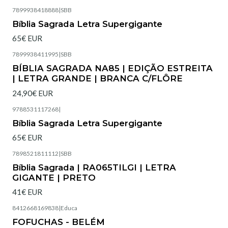
7899938418888
|
SBB
Esgotado
Bíblia Sagrada Letra Supergigante
65€ EUR
7899938411995
|
SBB
Esgotado
BÍBLIA SAGRADA NA85 | EDIÇÃO ESTREITA
| LETRA GRANDE | BRANCA C/FLÔRE
24,90€ EUR
9788531117268
|
Esgotado
Bíblia Sagrada Letra Supergigante
65€ EUR
7898521811112
|
SBB
Bíblia Sagrada | RA065TILGI | LETRA
GIGANTE | PRETO
41€ EUR
8412668169838
|
Educa
Esgotado
FOFUCHAS - BELÉM