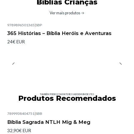
Bíblias Crianças
Ver mais produtos
9789896501365
|
SBP
365 Histórias – Bíblia Heróis e Aventuras
24€ EUR
TAMBÉM PODE ESTAR INTERESSADO EM UM DESTES
Produtos Recomendados
7899938404751
|
SBB
Bíblia Sagrada NTLH Mig & Meg
32,90€ EUR