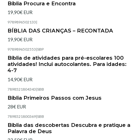
Bíblia Procura e Encontra
19,90€ EUR
9789896502133
|
Esgotado
BÍBLIA DAS CRIANÇAS – RECONTADA
19,90€ EUR
9789896502553
|
SBP
Bíblia de atividades para pré-escolares 100
atividades! Inclui autocolantes. Para idades:
4-7
14,90€ EUR
7898521804343
|
SBB
Esgotado
Bíblia Primeiros Passos com Jesus
28€ EUR
7898521800369
|
SBB
Esgotado
Bíblia das descobertas Descubra e pratique a
Palavra de Deus