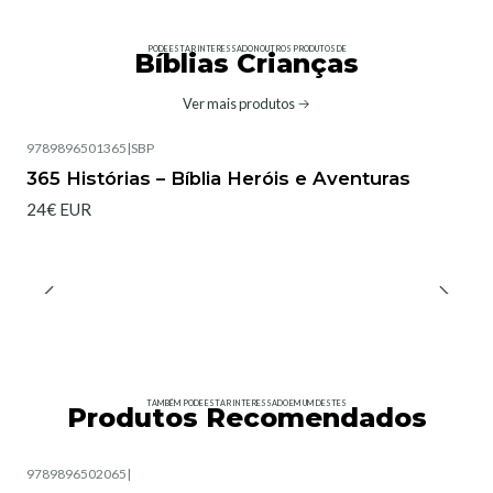
PODE ESTAR INTERESSADO NOUTROS PRODUTOS DE
Bíblias Crianças
Ver mais produtos
9789896501365
|
SBP
365 Histórias – Bíblia Heróis e Aventuras
24€ EUR
TAMBÉM PODE ESTAR INTERESSADO EM UM DESTES
Produtos Recomendados
9789896502065
|
Esgotado