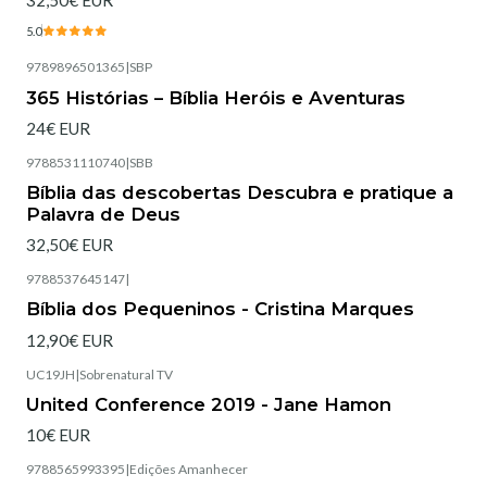
32,50€ EUR
5.0
9789896501365
|
SBP
365 Histórias – Bíblia Heróis e Aventuras
24€ EUR
9788531110740
|
SBB
Esgotado
Bíblia das descobertas Descubra e pratique a
Palavra de Deus
32,50€ EUR
9788537645147
|
Esgotado
Bíblia dos Pequeninos - Cristina Marques
12,90€ EUR
UC19JH
|
Sobrenatural TV
United Conference 2019 - Jane Hamon
10€ EUR
9788565993395
|
Edições Amanhecer
Esgotado