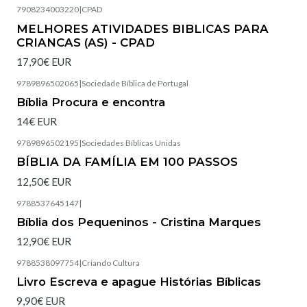
7908234003220
|
CPAD
Esgotado
MELHORES ATIVIDADES BIBLICAS PARA
CRIANCAS (AS) - CPAD
17,90€ EUR
9789896502065
|
Sociedade Bíblica de Portugal
Esgotado
Bíblia Procura e encontra
14€ EUR
9789896502195
|
Sociedades Bíblicas Unidas
BÍBLIA DA FAMÍLIA EM 100 PASSOS
12,50€ EUR
9788537645147
|
Esgotado
Bíblia dos Pequeninos - Cristina Marques
12,90€ EUR
9788538097754
|
Criando Cultura
Esgotado
Livro Escreva e apague Histórias Bíblicas
9,90€ EUR