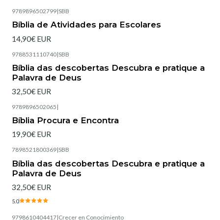
9789896502799
|
SBB
Bíblia de Atividades para Escolares
14,90€ EUR
9788531110740
|
SBB
Esgotado
Bíblia das descobertas Descubra e pratique a
Palavra de Deus
32,50€ EUR
9789896502065
|
Esgotado
Bíblia Procura e Encontra
19,90€ EUR
7898521800369
|
SBB
Esgotado
Bíblia das descobertas Descubra e pratique a
Palavra de Deus
32,50€ EUR
5.0
9798610404417
|
Crecer en Conocimiento