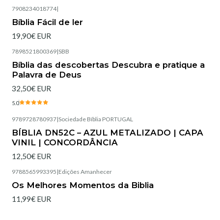
7908234018774
|
Esgotado
Bíblia Fácil de ler
19,90€ EUR
7898521800369
|
SBB
Esgotado
Bíblia das descobertas Descubra e pratique a
Palavra de Deus
32,50€ EUR
5.0
9789728780937
|
Sociedade Bíblia PORTUGAL
Esgotado
BÍBLIA DN52C – AZUL METALIZADO | CAPA
VINIL | CONCORDÂNCIA
12,50€ EUR
9788565993395
|
Edições Amanhecer
Esgotado
Os Melhores Momentos da Biblia
11,99€ EUR