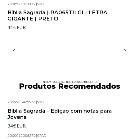
7898521811112
|
SBB
Bíblia Sagrada | RA065TILGI | LETRA
GIGANTE | PRETO
41€ EUR
TAMBÉM PODE ESTAR INTERESSADO EM UM DESTES
Produtos Recomendados
7899938425961
|
SBB
Esgotado
Bíblia Sagrada - Edição com notas para
Jovens
34€ EUR
2000012006272
|
CPAD