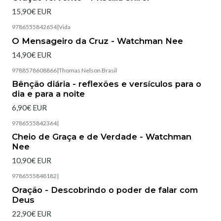
15,90€ EUR
9786555842654
|
Vida
Esgotado
O Mensageiro da Cruz - Watchman Nee
14,90€ EUR
9788578608866
|
Thomas Nelson Brasil
Esgotado
Bênção diária - reflexões e versículos para o
dia e para a noite
6,90€ EUR
9786555842364
|
Esgotado
Cheio de Graça e de Verdade - Watchman
Nee
10,90€ EUR
9786555848182
|
Esgotado
Oração - Descobrindo o poder de falar com
Deus
22,90€ EUR