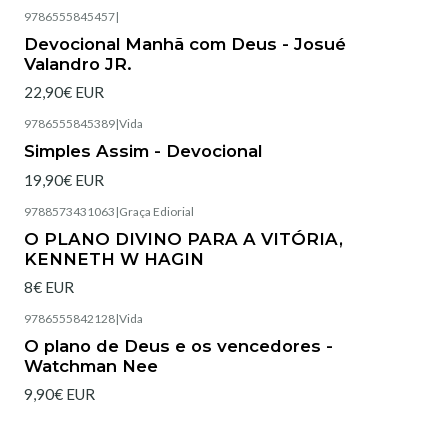
9786555845457
|
Esgotado
Devocional Manhã com Deus - Josué
Valandro JR.
22,90€ EUR
9786555845389
|
Vida
Simples Assim - Devocional
19,90€ EUR
9788573431063
|
Graça Ediorial
Esgotado
O PLANO DIVINO PARA A VITÓRIA,
KENNETH W HAGIN
8€ EUR
9786555842128
|
Vida
Esgotado
O plano de Deus e os vencedores -
Watchman Nee
9,90€ EUR