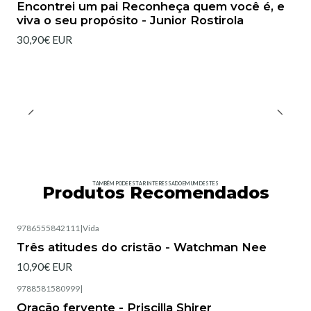
Encontrei um pai Reconheça quem você é, e
viva o seu propósito - Junior Rostirola
30,90€ EUR
TAMBÉM PODE ESTAR INTERESSADO EM UM DESTES
Produtos Recomendados
9786555842111
|
Vida
Esgotado
Três atitudes do cristão - Watchman Nee
10,90€ EUR
9788581580999
|
Esgotado
Oração fervente - Priscilla Shirer