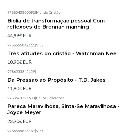
9788543300092
|
Mundo Cristão
Esgotado
Bíblia de transformação pessoal Com
reflexões de Brennan manning
44,99€ EUR
9786555842111
|
Vida
Esgotado
Três atitudes do cristão - Watchman Nee
10,90€ EUR
9786555842159
|
Esgotado
Da Pressão ao Propósito - T.D. Jakes
11,90€ EUR
9788561721633
|
Bello Publicações
Esgotado
Pareca Maravilhosa, Sinta-Se Maravilhosa -
Joyce Meyer
23,90€ EUR
9786555845389
|
Vida