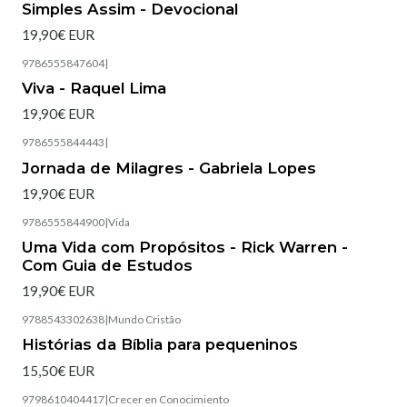
Simples Assim - Devocional
19,90€ EUR
9786555847604
|
Esgotado
Viva - Raquel Lima
19,90€ EUR
9786555844443
|
Esgotado
Jornada de Milagres - Gabriela Lopes
19,90€ EUR
9786555844900
|
Vida
Esgotado
Uma Vida com Propósitos - Rick Warren -
Com Guia de Estudos
19,90€ EUR
9788543302638
|
Mundo Cristão
Histórias da Bíblia para pequeninos
15,50€ EUR
9798610404417
|
Crecer en Conocimiento