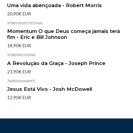
Esgotado
Uma vida abençoada - Robert Morris
20,90€ EUR
9788538302735
|
Vida
Esgotado
Momentum O que Deus começa jamais terá
fim - Eric e Bill Johnson
18,90€ EUR
9788583210368
|
Esgotado
A Revolução da Graça - Joseph Prince
21,90€ EUR
7898203064997
|
Esgotado
Jesus Está Vivo - Josh McDowell
12,90€ EUR