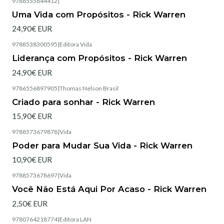
9786555844412
|
Esgotado
Uma Vida com Propósitos - Rick Warren
24,90€ EUR
9788538300595
|
Editora Vida
Esgotado
Liderança com Propósitos - Rick Warren
24,90€ EUR
9786556897905
|
Thomas Nelson Brasil
Esgotado
Criado para sonhar - Rick Warren
15,90€ EUR
9788573679878
|
Vida
Esgotado
Poder para Mudar Sua Vida - Rick Warren
10,90€ EUR
9788573678697
|
Vida
Esgotado
Você Não Está Aqui Por Acaso - Rick Warren
2,50€ EUR
9780764218774
|
Editora LAN