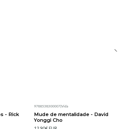
9788538300007
|
Vida
Esgotado
s - Rick
Mude de mentalidade - David
Yonggi Cho
12,90€ EUR