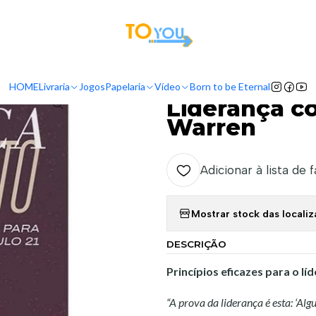
tas a partir do dia 5 de Agosto, serão processadas apenas a partir do dia 11 de 
Livraria
Autores
Rick Warren
Liderança com Propósitos - Rick W
HOME
Livraria
Jogos
Papelaria
Vídeo
Born to be Eternal
|
Liderança c
Warren
Adicionar à lista de 
Mostrar stock das locali
DESCRIÇÃO
Princípios eficazes para o lí
“A prova da liderança é esta: ‘Alg