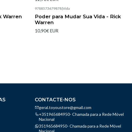
l
9788573679878
|
Vida
Esgotado
ck Warren
Poder para Mudar Sua Vida - Rick
Warren
10,90€ EUR
AS
CONTACTE-NOS
geral.toyoustore@gmail.com
+351965684950- Chamada para a Rede Móvel
Nacional
351965684950- Chamada para a Rede Móvel
Nacional