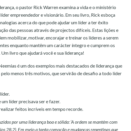
derança, o pastor Rick Warren examina a vida e o ministério
líder empreendedor e visionário. Em seu livro, Rick esboça
nalogias acerca do que pode ajudar um líder a ter êxito
ção das pessoas através de projectos difíceis. Estas lições e
em mobilizar, motivar, encorajar e treinar os líderes a serem
cientes enquanto mantêm um carácter íntegro e cumprem os
 Um livro que ajudará você e sua liderança!
Neemias é um dos exemplos mais destacados de liderança que
 pelo menos três motivos, que servirão de desafio a todo líder
íder.
m líder precisava ser e fazer.
ealizar feitos incríveis em tempo recorde.
oduzidos por uma liderança boa e sólida: ‘A ordem se mantém com
rbios 28.2). Em meio a tanta comoção e mudanças repentinas que