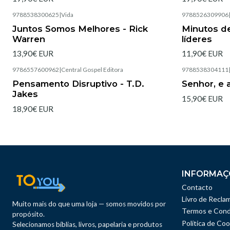
9788538300625
|
Vida
9788526309906
Esgotado
Esgotado
Juntos Somos Melhores - Rick
Minutos d
Warren
líderes
13,90€ EUR
11,90€ EUR
9786557600962
|
Central Gospel Editora
9788538304111
Pensamento Disruptivo - T.D.
Senhor, e
Jakes
15,90€ EUR
18,90€ EUR
INFORMAÇ
Contacto
Livro de Recla
Muito mais do que uma loja — somos movidos por
Termos e Cond
propósito.
Política de Coo
Selecionamos bíblias, livros, papelaria e produtos