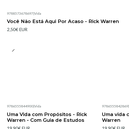
9788573678697
|
Vida
Esgotado
Você Não Está Aqui Por Acaso - Rick Warren
2,50€ EUR
9786555844900
|
Vida
9786555842869
Esgotado
Esgotado
Uma Vida com Propósitos - Rick
Uma vida c
Warren - Com Guia de Estudos
Warren
19,90€ EUR
19,90€ EUR