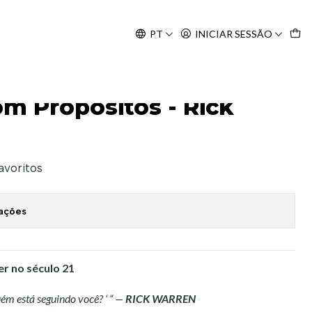
Agosto, às 10H.
PT
INICIAR SESSÃO
arren
om Propósitos - Rick
favoritos
zações
der no século 21
uém está seguindo você? ‘ “ —
RICK WARREN