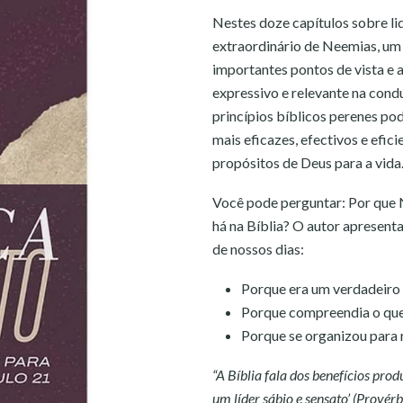
Nestes doze capítulos sobre li
extraordinário de Neemias, um 
importantes pontos de vista e a
expressivo e relevante na condu
princípios bíblicos perenes pod
mais eficazes, efectivos e efi
propósitos de Deus para a vida.
Você pode perguntar: Por que 
há na Bíblia? O autor apresenta
de nossos dias:
Porque era um verdadeiro l
Porque compreendia o que u
Porque se organizou para r
“A Bíblia fala dos benefícios pr
um líder sábio e sensato’ (Prové