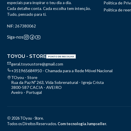
especiais para inspirar o teu dia a dia.
Política de Pri
Cada detalhe conta. Cada escolha tem intenção.
Politica de re
Tudo, pensado para ti.
NIF: 267380062
Siga-nos
TOYOU - STORE
PONTO DE RECOLHA
geral.toyoustore@gmail.com
+351965684950 - Chamada para a Rede Móvel Nacional
TOyou - Store
Rua da Paz Nº 263, Vida Sobrenatural - Igreja Crista
3800-587 CACIA - AVEIRO
Aveiro - Portugal
2026 TOyou - Store.
Todos os Direitos Reservados.
Com tecnologia Jumpseller
.