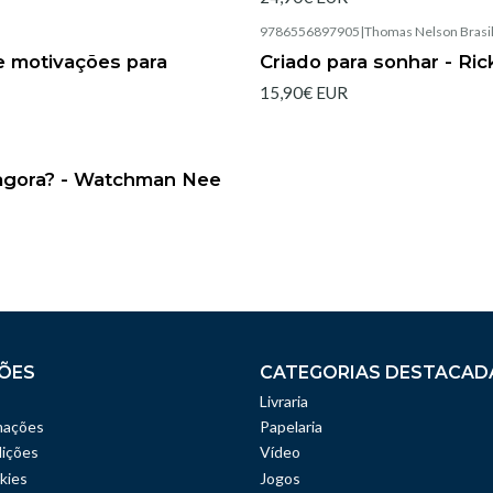
|
9786556897905
|
Thomas Nelson Brasi
Esgotado
e motivações para
Criado para sonhar - Ri
15,90€ EUR
|
 agora? - Watchman Nee
ÕES
CATEGORIAS DESTACAD
Livraria
mações
Papelaria
ições
Vídeo
kies
Jogos