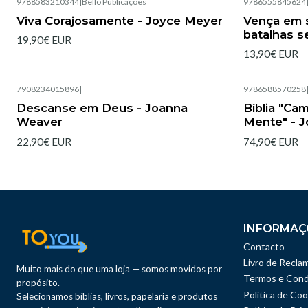
9788583210344
|
Bello Publicações
9786555845624
Esgotado
Esgotado
Viva Corajosamente - Joyce Meyer
Vença em s
batalhas s
19,90€ EUR
13,90€ EUR
7908234015896
|
9786588570258
Esgotado
Esgotado
Descanse em Deus - Joanna
Bíblia "Ca
Weaver
Mente" - 
22,90€ EUR
74,90€ EUR
INFORMAÇ
Contacto
Livro de Recla
Muito mais do que uma loja — somos movidos por
Termos e Cond
propósito.
Política de Coo
Selecionamos bíblias, livros, papelaria e produtos