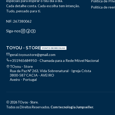
especiais para inspirar o teu dia a dia.
Política de Pri
Cada detalhe conta. Cada escolha tem intenção.
Politica de re
Tudo, pensado para ti.
NIF: 267380062
Siga-nos
TOYOU - STORE
PONTO DE RECOLHA
geral.toyoustore@gmail.com
+351965684950 - Chamada para a Rede Móvel Nacional
TOyou - Store
Rua da Paz Nº 263, Vida Sobrenatural - Igreja Crista
3800-587 CACIA - AVEIRO
Aveiro - Portugal
2026 TOyou - Store.
Todos os Direitos Reservados.
Com tecnologia Jumpseller
.