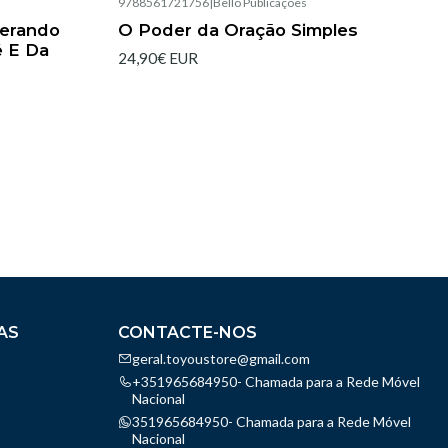
9788561721756
|
Bello Publicações
Esgotado
berando
O Poder da Oração Simples
é E Da
24,90€ EUR
AS
CONTACTE-NOS
geral.toyoustore@gmail.com
+351965684950- Chamada para a Rede Móvel
Nacional
351965684950- Chamada para a Rede Móvel
Nacional