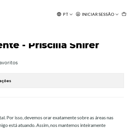
Agosto, às 10H.
PT
INICIAR SESSÃO
te - Priscilla Shirer
favoritos
zações
l. Por isso, devemos orar exatamente sobre as áreas nas
imigo está atuando. Assim, nos mantemos inteiramente