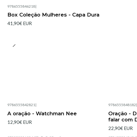
9786555846218
|
Box Coleção Mulheres - Capa Dura
41,90€ EUR
9786555842821
|
9786555848182
Esgotado
Esgotado
A oração - Watchman Nee
Oração - 
falar com 
12,90€ EUR
22,90€ EUR