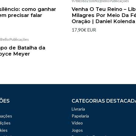
|
9788583210092
|
Bello Publicações
Esgotado
ilêncio: como ganhar
Venha O Teu Reino – Li
em precisar falar
Milagres Por Meio Da F
Oração | Daniel Kolenda
17,90€ EUR
|
Bello Publicações
mpo de Batalha da
Joyce Meyer
ÕES
CATEGORIAS DESTACAD
Livraria
mações
Papelaria
ições
Vídeo
kies
Jogos