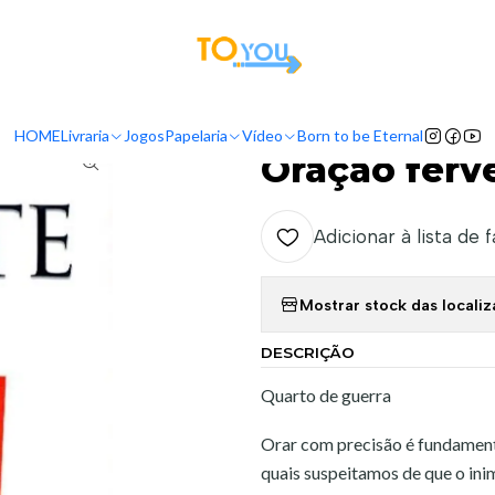
tas a partir do dia 5 de Agosto, serão processadas apenas a partir do dia 11 de 
Início
Livraria
Oração fervente - Priscilla Shirer
HOME
Livraria
Jogos
Papelaria
Vídeo
Born to be Eternal
|
Oração ferven
Adicionar à lista de 
Mostrar stock das locali
DESCRIÇÃO
Quarto de guerra
Orar com precisão é fundamenta
quais suspeitamos de que o in