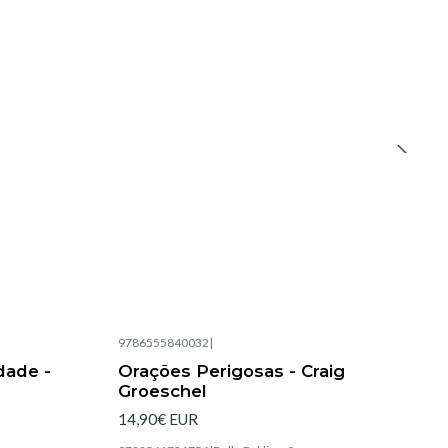
9786555840032
|
Esgotado
dade -
Orações Perigosas - Craig
Groeschel
14,90€ EUR