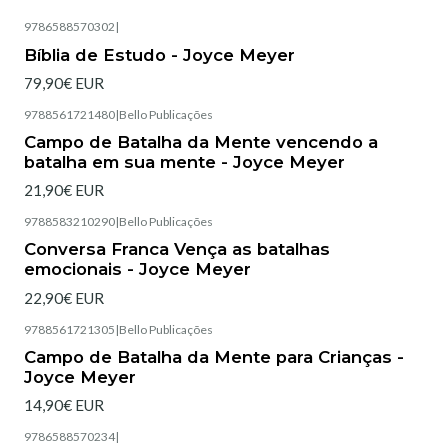
9786588570302
|
Esgotado
Bíblia de Estudo - Joyce Meyer
79,90€ EUR
9788561721480
|
Bello Publicações
Esgotado
Campo de Batalha da Mente vencendo a
batalha em sua mente - Joyce Meyer
21,90€ EUR
9788583210290
|
Bello Publicações
Esgotado
Conversa Franca Vença as batalhas
emocionais - Joyce Meyer
22,90€ EUR
9788561721305
|
Bello Publicações
Esgotado
Campo de Batalha da Mente para Crianças -
Joyce Meyer
14,90€ EUR
9786588570234
|