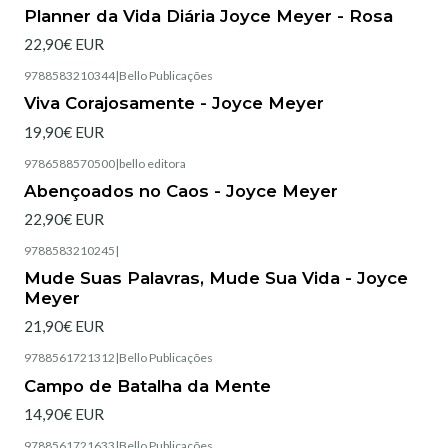
Esgotado
Planner da Vida Diária Joyce Meyer - Rosa
22,90€ EUR
9788583210344
|
Bello Publicações
Esgotado
Viva Corajosamente - Joyce Meyer
19,90€ EUR
9786588570500
|
bello editora
Esgotado
Abençoados no Caos - Joyce Meyer
22,90€ EUR
9788583210245
|
Esgotado
Mude Suas Palavras, Mude Sua Vida - Joyce
Meyer
21,90€ EUR
9788561721312
|
Bello Publicações
Esgotado
Campo de Batalha da Mente
14,90€ EUR
9788561721633
|
Bello Publicações