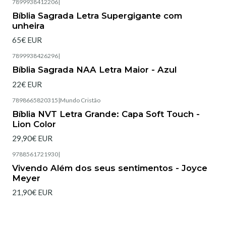
7899938412206
|
Esgotado
Bíblia Sagrada Letra Supergigante com
unheira
65€ EUR
7899938426296
|
Bíblia Sagrada NAA Letra Maior - Azul
22€ EUR
7898665820315
|
Mundo Cristão
Esgotado
Bíblia NVT Letra Grande: Capa Soft Touch -
Lion Color
29,90€ EUR
9788561721930
|
Esgotado
Vivendo Além dos seus sentimentos - Joyce
Meyer
21,90€ EUR