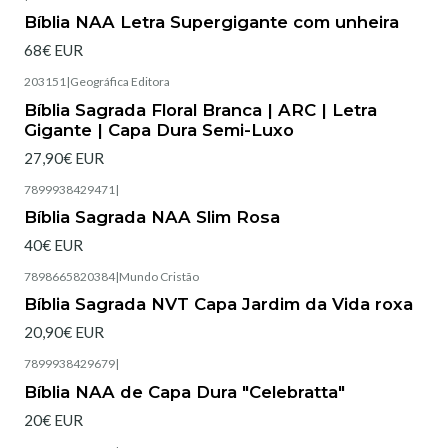
Esgotado
Bíblia NAA Letra Supergigante com unheira
68€ EUR
203151
|
Geográfica Editora
Esgotado
Bíblia Sagrada Floral Branca | ARC | Letra
Gigante | Capa Dura Semi-Luxo
27,90€ EUR
7899938429471
|
Bíblia Sagrada NAA Slim Rosa
40€ EUR
7898665820384
|
Mundo Cristão
Esgotado
Bíblia Sagrada NVT Capa Jardim da Vida roxa
20,90€ EUR
7899938429679
|
Bíblia NAA de Capa Dura "Celebratta"
20€ EUR