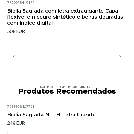
7899938419120
|
Bíblia Sagrada com letra extragigante Capa
flexível em couro sintético e beiras douradas
com índice digital
50€ EUR
TAMBÉM PODE ESTAR INTERESSADO EM UM DESTES
Produtos Recomendados
7899938427781
|
Esgotado
Bíblia Sagrada NTLH Letra Grande
24€ EUR
|