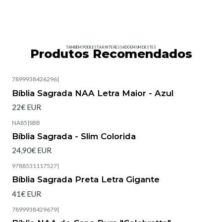
TAMBÉM PODE ESTAR INTERESSADO EM UM DESTES
Produtos Recomendados
7899938426296
|
Bíblia Sagrada NAA Letra Maior - Azul
22€ EUR
NA85
|
SBB
Esgotado
Bíblia Sagrada - Slim Colorida
24,90€ EUR
9788531117527
|
Esgotado
Bíblia Sagrada Preta Letra Gigante
41€ EUR
7899938429679
|