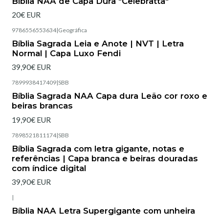
Bíblia NAA de Capa Dura "Celebratta"
20€ EUR
9786556553634
|
Geográfica
Esgotado
Bíblia Sagrada Leia e Anote | NVT | Letra
Normal | Capa Luxo Fendi
39,90€ EUR
7899938417409
|
SBB
Esgotado
Bíblia Sagrada NAA Capa dura Leão cor roxo e
beiras brancas
19,90€ EUR
7898521811174
|
SBB
Esgotado
Bíblia Sagrada com letra gigante, notas e
referências | Capa branca e beiras douradas
com índice digital
39,90€ EUR
|
Esgotado
Bíblia NAA Letra Supergigante com unheira