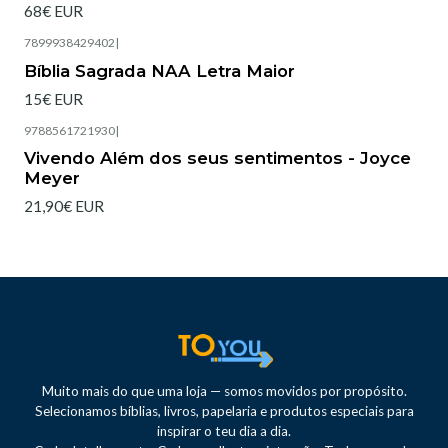
68€ EUR
7899938429402
|
Bíblia Sagrada NAA Letra Maior
15€ EUR
9788561721930
|
Esgotado
Vivendo Além dos seus sentimentos - Joyce
Meyer
21,90€ EUR
Muito mais do que uma loja — somos movidos por propósito.
Selecionamos bíblias, livros, papelaria e produtos especiais para
inspirar o teu dia a dia.