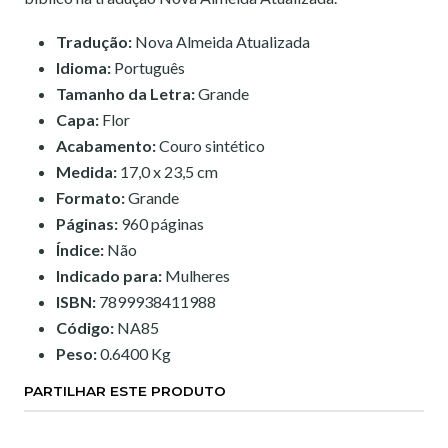
Tradução:
Nova Almeida Atualizada
Idioma:
Português
Tamanho da Letra:
Grande
Capa:
Flor
Acabamento:
Couro sintético
Medida:
17,0 x 23,5 cm
Formato:
Grande
Páginas:
960 páginas
Índice:
Não
Indicado para:
Mulheres
ISBN:
7899938411988
Código:
NA85
Peso:
0.6400 Kg
PARTILHAR ESTE PRODUTO