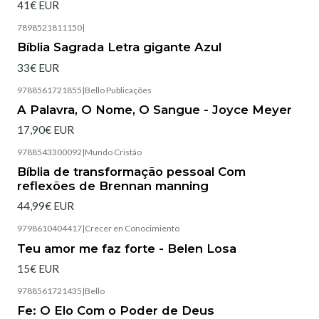
41€ EUR
7898521811150
|
Bíblia Sagrada Letra gigante Azul
33€ EUR
9788561721855
|
Bello Publicações
Esgotado
A Palavra, O Nome, O Sangue - Joyce Meyer
17,90€ EUR
9788543300092
|
Mundo Cristão
Esgotado
Bíblia de transformação pessoal Com
reflexões de Brennan manning
44,99€ EUR
9798610404417
|
Crecer en Conocimiento
Teu amor me faz forte - Belen Losa
15€ EUR
9788561721435
|
Bello
Esgotado
Fe: O Elo Com o Poder de Deus