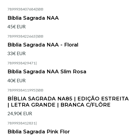
7899938407684
|
SBB
Esgotado
Bíblia Sagrada NAA
45€ EUR
7899938422663
|
SBB
Esgotado
Bíblia Sagrada NAA - Floral
33€ EUR
7899938429471
|
Bíblia Sagrada NAA Slim Rosa
40€ EUR
7899938411995
|
SBB
Esgotado
BÍBLIA SAGRADA NA85 | EDIÇÃO ESTREITA
| LETRA GRANDE | BRANCA C/FLÔRE
24,90€ EUR
7899938412831
|
Esgotado
Bíblia Sagrada Pink Flor