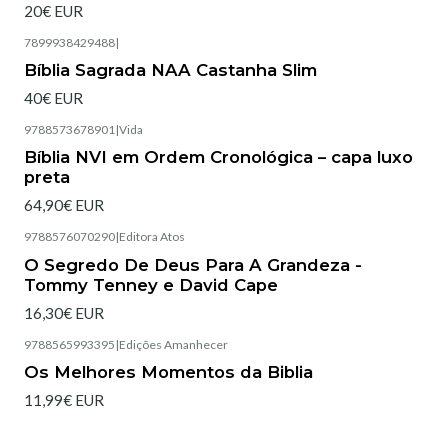
20€ EUR
7899938429488
|
Esgotado
Bíblia Sagrada NAA Castanha Slim
40€ EUR
9788573678901
|
Vida
Esgotado
Bíblia NVI em Ordem Cronológica – capa luxo
preta
64,90€ EUR
9788576070290
|
Editora Atos
Esgotado
O Segredo De Deus Para A Grandeza -
Tommy Tenney e David Cape
16,30€ EUR
9788565993395
|
Edições Amanhecer
Esgotado
Os Melhores Momentos da Biblia
11,99€ EUR