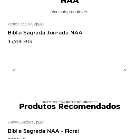
NAA
Ver mais produtos
9788531117039
|
SBB
Bíblia Sagrada Jornada NAA
45,90€ EUR
TAMBÉM PODE ESTAR INTERESSADO EM UM DESTES
Produtos Recomendados
7899938422663
|
SBB
Esgotado
Bíblia Sagrada NAA - Floral