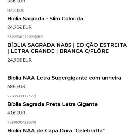
33€ EUR
NA85
|
SBB
Esgotado
Bíblia Sagrada - Slim Colorida
24,90€ EUR
7899938411995
|
SBB
Esgotado
BÍBLIA SAGRADA NA85 | EDIÇÃO ESTREITA
| LETRA GRANDE | BRANCA C/FLÔRE
24,90€ EUR
|
Esgotado
Bíblia NAA Letra Supergigante com unheira
68€ EUR
9788531117527
|
Esgotado
Bíblia Sagrada Preta Letra Gigante
41€ EUR
7899938429679
|
Bíblia NAA de Capa Dura "Celebratta"