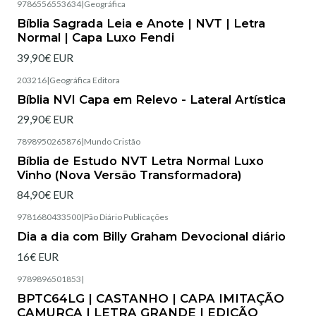
9786556553634
|
Geográfica
Esgotado
Bíblia Sagrada Leia e Anote | NVT | Letra
Normal | Capa Luxo Fendi
39,90€ EUR
203216
|
Geográfica Editora
Esgotado
Bíblia NVI Capa em Relevo - Lateral Artística
29,90€ EUR
7898950265876
|
Mundo Cristão
Esgotado
Bíblia de Estudo NVT Letra Normal Luxo
Vinho (Nova Versão Transformadora)
84,90€ EUR
9781680433500
|
Pão Diário Publicações
Esgotado
Dia a dia com Billy Graham Devocional diário
16€ EUR
9789896501853
|
Esgotado
BPTC64LG | CASTANHO | CAPA IMITAÇÃO
CAMURÇA | LETRA GRANDE | EDIÇÃO