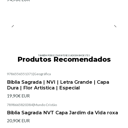
TAMBÉM PODE ESTAR INTERESSADO EM UM DESTES
Produtos Recomendados
9786556551371
|
Geográfica
Esgotado
Bíblia Sagrada | NVI | Letra Grande | Capa
Dura | Flor Artística | Especial
19,90€ EUR
7898665820384
|
Mundo Cristão
Esgotado
Bíblia Sagrada NVT Capa Jardim da Vida roxa
20,90€ EUR