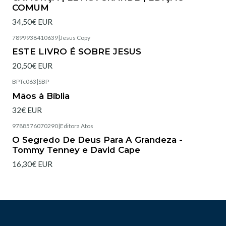
COMUM
34,50€ EUR
7899938410639
|
Jesus Copy
Esgotado
ESTE LIVRO É SOBRE JESUS
20,50€ EUR
BPTc063
|
SBP
Esgotado
Mãos à Bíblia
32€ EUR
9788576070290
|
Editora Atos
Esgotado
O Segredo De Deus Para A Grandeza -
Tommy Tenney e David Cape
16,30€ EUR