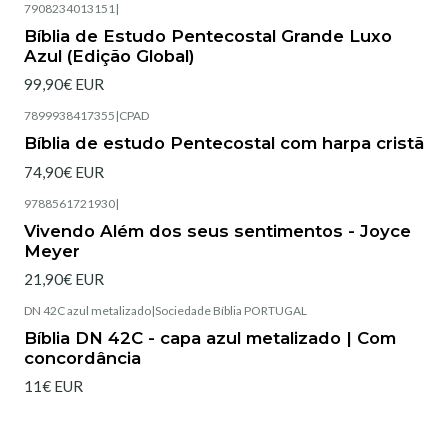
7908234013151
|
Esgotado
Bíblia de Estudo Pentecostal Grande Luxo
Azul (Edição Global)
99,90€ EUR
7899938417355
|
CPAD
Esgotado
Bíblia de estudo Pentecostal com harpa cristã
74,90€ EUR
9788561721930
|
Esgotado
Vivendo Além dos seus sentimentos - Joyce
Meyer
21,90€ EUR
DN 42C azul metalizado
|
Sociedade Bíblia PORTUGAL
Esgotado
Bíblia DN 42C - capa azul metalizado | Com
concordância
11€ EUR