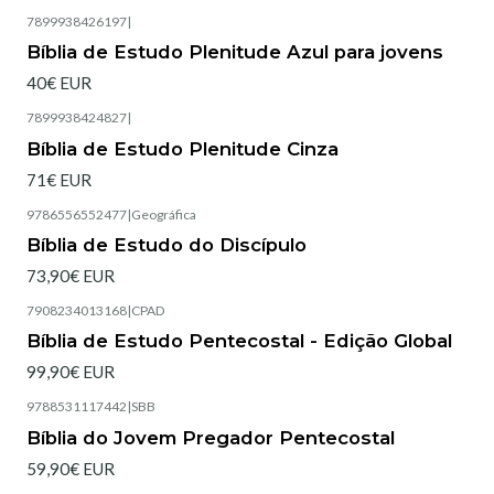
7899938426197
|
Esgotado
Bíblia de Estudo Plenitude Azul para jovens
40€ EUR
7899938424827
|
Esgotado
Bíblia de Estudo Plenitude Cinza
71€ EUR
9786556552477
|
Geográfica
Esgotado
Bíblia de Estudo do Discípulo
73,90€ EUR
7908234013168
|
CPAD
Esgotado
Bíblia de Estudo Pentecostal - Edição Global
99,90€ EUR
9788531117442
|
SBB
Esgotado
Bíblia do Jovem Pregador Pentecostal
59,90€ EUR