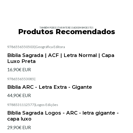
TAMBÉM PODE ESTAR INTERESSADO EM UM DESTES
Produtos Recomendados
9786556550503
|
Geográfica Editora
Esgotado
Bíblia Sagrada | ACF | Letra Normal | Capa
Luxo Preta
16,90€ EUR
9786556553085
|
Esgotado
Bíblia ARC - Letra Extra - Gigante
44,90€ EUR
9788531112577
|
Logos Edições
Esgotado
Bíblia Sagrada Logos - ARC - letra gigante -
capa luxo
29,90€ EUR