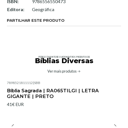
ISBN:
9786556550473
Editora:
Geográfica
PARTILHAR ESTE PRODUTO
PODE ESTAR INTERESSADO NOUTROS PRODUTOS DE
Bíblias Diversas
Ver mais produtos
7898521811112
|
SBB
Bíblia Sagrada | RA065TILGI | LETRA
GIGANTE | PRETO
41€ EUR