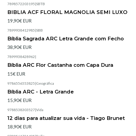
7898572203195
|
SBTB
Esgotado
BIBLIA ACF FLORAL MAGNOLIA SEMI LUXO
19,90€ EUR
7899938412985
|
SBB
Esgotado
Bíblia Sagrada ARC Letra Grande com Fecho
38,90€ EUR
7899938428962
|
Esgotado
Bíblia ARC Flor Castanha com Capa Dura
15€ EUR
9786556553825
|
Geográfica
Esgotado
Bíblia ARC - Letra Grande
15,90€ EUR
9788538303527
|
Vida
Esgotado
12 dias para atualizar sua vida - Tiago Brunet
18,90€ EUR