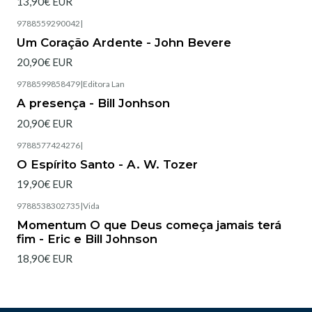
13,90€ EUR
9788559290042
|
Esgotado
Um Coração Ardente - John Bevere
20,90€ EUR
9788599858479
|
Editora Lan
Esgotado
A presença - Bill Jonhson
20,90€ EUR
9788577424276
|
Esgotado
O Espírito Santo - A. W. Tozer
19,90€ EUR
9788538302735
|
Vida
Esgotado
Momentum O que Deus começa jamais terá
fim - Eric e Bill Johnson
18,90€ EUR