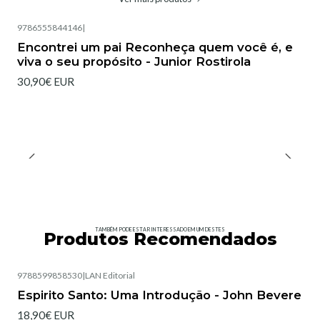
9786555844146
|
Encontrei um pai Reconheça quem você é, e
viva o seu propósito - Junior Rostirola
30,90€ EUR
TAMBÉM PODE ESTAR INTERESSADO EM UM DESTES
Produtos Recomendados
9788599858530
|
LAN Editorial
Esgotado
Espirito Santo: Uma Introdução - John Bevere
18,90€ EUR