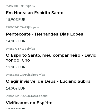
9788538303589
|
Vida
Esgotado
Em Honra ao Espírito Santo
15,90€ EUR
9788524305429
|
Hagnos
Pentecoste - Hernandes Dias Lopes
14,90€ EUR
9788573671551
|
Vida
Esgotado
O Espírito Santo, meu companheiro - David
Yonggi Cho
12,90€ EUR
9788538303930
|
Editora Vida
Esgotado
O agir invisível de Deus - Luciano Subirá
14,90€ EUR
9788543501666
|
Graça Editorial
Esgotado
Vivificados no Espírito