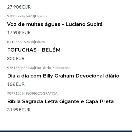
27,90€ EUR
9788577426423
|
Hagnos
Voz de muitas águas - Luciano Subirá
17,90€ EUR
8412668169838
|
Educa
Esgotado
FOFUCHAS - BELÉM
30€ EUR
9781680433500
|
Pão Diário Publicações
Esgotado
Dia a dia com Billy Graham Devocional diário
16€ EUR
7897185849639
|
GEOGRÁFICA
Esgotado
Bíblia Sagrada Letra Gigante e Capa Preta
31,99€ EUR