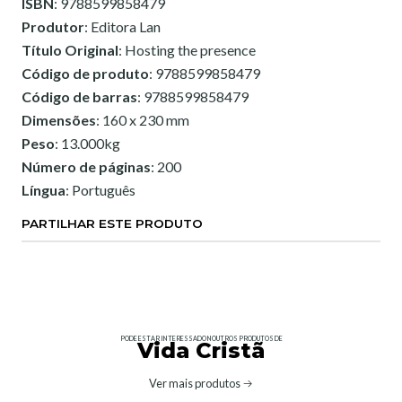
ISBN
: 9788599858479
Produtor
: Editora Lan
Título Original
: Hosting the presence
Código de produto
: 9788599858479
Código de barras
: 9788599858479
Dimensões
: 160 x 230 mm
Peso
: 13.000kg
Número de páginas
: 200
Língua
: Português
PARTILHAR ESTE PRODUTO
PODE ESTAR INTERESSADO NOUTROS PRODUTOS DE
Vida Cristã
Ver mais produtos