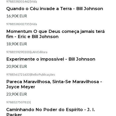
9788538301462
|
Vida
Esgotado
Quando o Céu invade a Terra - Bill Johnson
16,90€ EUR
9788538302735
|
Vida
Esgotado
Momentum O que Deus começa jamais terá
fim - Eric e Bill Johnson
18,90€ EUR
9788559290103
|
LAN Editora
Esgotado
Experimente o impossível - Bill Johnson
20,90€ EUR
9788561721633
|
Bello Publicações
Esgotado
Pareca Maravilhosa, Sinta-Se Maravilhosa -
Joyce Meyer
23,90€ EUR
9788527507813
|
Esgotado
Caminhando No Poder do Espírito - J. I.
Packer