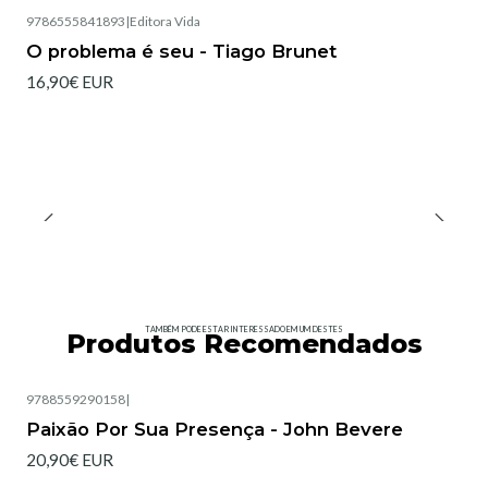
9786555841893
|
Editora Vida
O problema é seu - Tiago Brunet
16,90€ EUR
TAMBÉM PODE ESTAR INTERESSADO EM UM DESTES
Produtos Recomendados
9788559290158
|
Esgotado
Paixão Por Sua Presença - John Bevere
20,90€ EUR