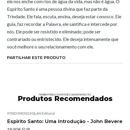
ele nos enche com rios de água da vida, mas não é água. O
Espírito Santo é uma pessoa divina que faz parte da
Trindade. Ele fala, escuta, ensina, deseja estar conosco. Ele
guia, faz recordar a Palavra, ele santifica e intercede por
nós. Ele pode ser resistido e eliminado; pode ser
contrariado ou entristecido. Ele deseja intensamente que
você melhore o seu relacionamento com ele.
PARTILHAR ESTE PRODUTO
TAMBÉM PODE ESTAR INTERESSADO EM UM DESTES
Produtos Recomendados
9788599858530
|
LAN Editorial
Esgotado
Espirito Santo: Uma Introdução - John Bevere
18,90€ EUR