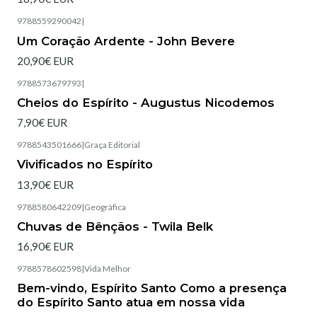
9788559290042
|
Esgotado
Um Coração Ardente - John Bevere
20,90€ EUR
9788573679793
|
Cheios do Espírito - Augustus Nicodemos
7,90€ EUR
9788543501666
|
Graça Editorial
Esgotado
Vivificados no Espírito
13,90€ EUR
9788580642209
|
Geográfica
Esgotado
Chuvas de Bênçãos - Twila Belk
16,90€ EUR
9788578602598
|
Vida Melhor
Bem-vindo, Espírito Santo Como a presença
do Espírito Santo atua em nossa vida