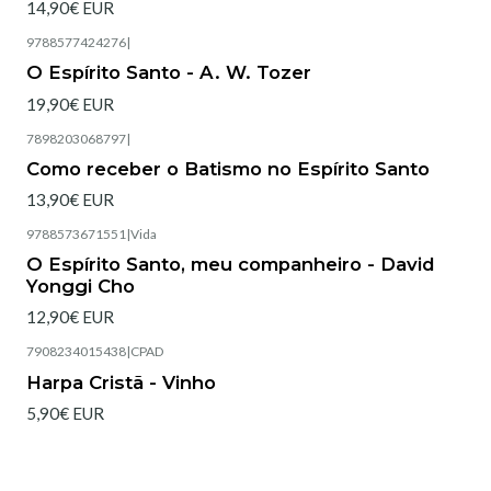
14,90€ EUR
9788577424276
|
Esgotado
O Espírito Santo - A. W. Tozer
19,90€ EUR
7898203068797
|
Esgotado
Como receber o Batismo no Espírito Santo
13,90€ EUR
9788573671551
|
Vida
Esgotado
O Espírito Santo, meu companheiro - David
Yonggi Cho
12,90€ EUR
7908234015438
|
CPAD
Esgotado
Harpa Cristã - Vinho
5,90€ EUR