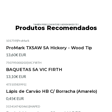
TAMBÉM PODE ESTAR INTERESSADO EM UM DESTES
Produtos Recomendados
101759
|
ProMark
ProMark TX5AW 5A Hickory - Wood Tip
13,60€ EUR
750795000203
|
VIC FIRTH
BAQUETAS 5A VIC FIRTH
13,10€ EUR
47310583991
|
Lápis de Carvão HB C/ Borracha (Amarelo)
0,45€ EUR
3154147420461
|
MAPED