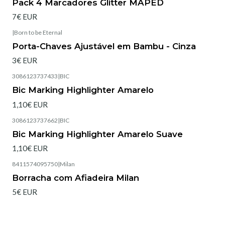
Pack 4 Marcadores Glitter MAPED
7€ EUR
|
Born to be Eternal
Esgotado
Porta-Chaves Ajustável em Bambu - Cinza
3€ EUR
3086123737433
|
BIC
Bic Marking Highlighter Amarelo
1,10€ EUR
3086123737662
|
BIC
Bic Marking Highlighter Amarelo Suave
1,10€ EUR
8411574095750
|
Milan
Borracha com Afiadeira Milan
5€ EUR