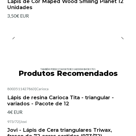
Lápis de Cor Maped Wood Smiling Planet 12
Unidades
3,50€ EUR
TAMBÉM PODE ESTAR INTERESSADO EM UM DESTES
Produtos Recomendados
8003511427863
|
Carioca
Esgotado
Lápis de resina Carioca Tita - triangular -
variados - Pacote de 12
4€ EUR
973/72
|
Jovi
Esgotado
Jovi - Lápis de Cera triangulares Triwax,
frasco de 72 ceras sortidas (973/72)