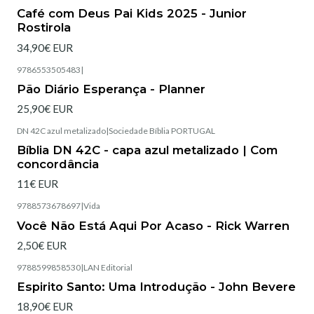
Esgotado
Café com Deus Pai Kids 2025 - Junior
Rostirola
34,90€ EUR
9786553505483
|
Esgotado
Pão Diário Esperança - Planner
25,90€ EUR
DN 42C azul metalizado
|
Sociedade Bíblia PORTUGAL
Esgotado
Bíblia DN 42C - capa azul metalizado | Com
concordância
11€ EUR
9788573678697
|
Vida
Esgotado
Você Não Está Aqui Por Acaso - Rick Warren
2,50€ EUR
9788599858530
|
LAN Editorial
Esgotado
Espirito Santo: Uma Introdução - John Bevere
18,90€ EUR