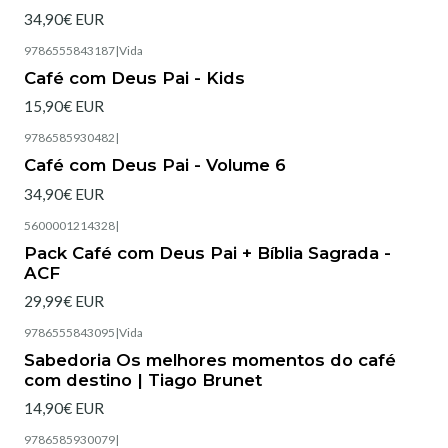
34,90€ EUR
9786555843187
|
Vida
Esgotado
Café com Deus Pai - Kids
15,90€ EUR
9786585930482
|
Café com Deus Pai - Volume 6
34,90€ EUR
5600001214328
|
Esgotado
Pack Café com Deus Pai + Bíblia Sagrada -
ACF
29,99€ EUR
9786555843095
|
Vida
Esgotado
Sabedoria Os melhores momentos do café
com destino | Tiago Brunet
14,90€ EUR
9786585930079
|