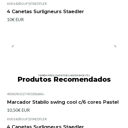
X0014ZRGUF
|
STAEDTLER
4 Canetas Surligneurs Staedler
10€ EUR
TAMBÉM PODE ESTAR INTERESSADO EM UM DESTES
Produtos Recomendados
4006381527453
|
Stabilo
Marcador Stabilo swing cool c/6 cores Pastel
10,50€ EUR
X0014ZRGUF
|
STAEDTLER
4 Canetas Surligneurs Staedler