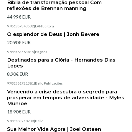
Bíblia de transformação pessoal Com
reflexões de Brennan manning
44,99€ EUR
9786587343532
|
LAN Editora
Esgotado
O esplendor de Deus | Jonh Bevere
20,90€ EUR
9788563563415
|
Hagnos
Esgotado
Destinados para a Glória - Hernandes Dias
Lopes
8,90€ EUR
9788561721381
|
Bello Publicações
Vencendo a crise descubra o segredo para
prosperar em tempos de adversidade - Myles
Munroe
18,90€ EUR
9788583210238
|
Bello
Esgotado
Sua Melhor Vida Agora | Joel Osteen