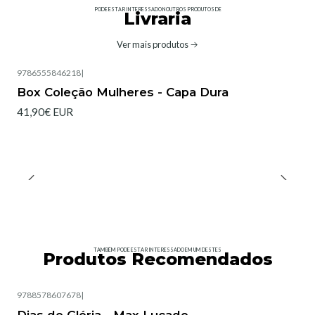
PODE ESTAR INTERESSADO NOUTROS PRODUTOS DE
Livraria
Ver mais produtos
9786555846218
|
Box Coleção Mulheres - Capa Dura
41,90€ EUR
TAMBÉM PODE ESTAR INTERESSADO EM UM DESTES
Produtos Recomendados
9788578607678
|
Esgotado
Dias de Glória - Max Lucado