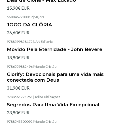
15,90€ EUR
5600467200019
|
Majora
Esgotado
JOGO DA GLÓRIA
26,60€ EUR
9788599858172
|
LAN Editorial
Esgotado
Movido Pela Eternidade - John Bevere
18,90€ EUR
9786559882496
|
Mundo Cristão
Esgotado
Glorify: Devocionais para uma vida mais
conectada com Deus
31,90€ EUR
9788561721961
|
Bello Publicações
Esgotado
Segredos Para Uma Vida Excepcional
23,90€ EUR
9788543300092
|
Mundo Cristão
Esgotado