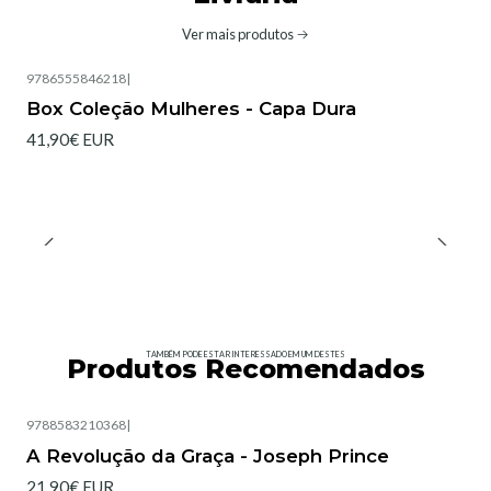
Ver mais produtos
9786555846218
|
Box Coleção Mulheres - Capa Dura
41,90€ EUR
TAMBÉM PODE ESTAR INTERESSADO EM UM DESTES
Produtos Recomendados
9788583210368
|
Esgotado
A Revolução da Graça - Joseph Prince
21,90€ EUR