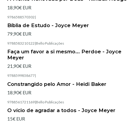
18,90€ EUR
9786588570302
|
Esgotado
Bíblia de Estudo - Joyce Meyer
79,90€ EUR
9788583210122
|
Bello Publicações
Esgotado
Faça um favor a si mesmo... Perdoe - Joyce
Meyer
21,90€ EUR
9788599858677
|
Esgotado
Constrangido pelo Amor - Heidi Baker
18,90€ EUR
9788561721169
|
Bello Publicações
Esgotado
O vício de agradar a todos - Joyce Meyer
15€ EUR