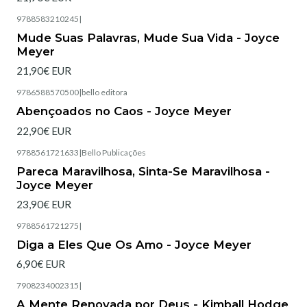
9788583210245
|
Esgotado
Mude Suas Palavras, Mude Sua Vida - Joyce
Meyer
21,90€ EUR
9786588570500
|
bello editora
Esgotado
Abençoados no Caos - Joyce Meyer
22,90€ EUR
9788561721633
|
Bello Publicações
Esgotado
Pareca Maravilhosa, Sinta-Se Maravilhosa -
Joyce Meyer
23,90€ EUR
9788561721275
|
Esgotado
Diga a Eles Que Os Amo - Joyce Meyer
6,90€ EUR
7908234002315
|
Esgotado
A Mente Renovada por Deus - Kimball Hodge