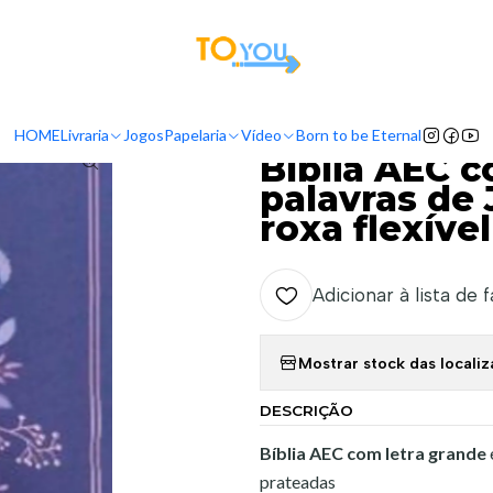
tas a partir do dia 5 de Agosto, serão processadas apenas a partir do dia 11 de 
versas
Bíblia AEC com letra grande e palavras de Jesus a vermelho Cap
HOME
Livraria
Jogos
Papelaria
Vídeo
Born to be Eternal
|
Bíblia AEC c
palavras de
roxa flexíve
Adicionar à lista de 
Mostrar stock das locali
DESCRIÇÃO
Bíblia AEC com letra grande
prateadas