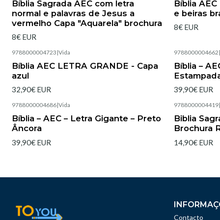
Bíblia Sagrada AEC com letra
Bíblia AE
normal e palavras de Jesus a
e beiras b
vermelho Capa "Aquarela" brochura
8€ EUR
8€ EUR
9788000004723
|
Vida
9788000004662
Esgotado
Esgotado
Bíblia AEC LETRA GRANDE - Capa
Bíblia – A
azul
Estampad
32,90€ EUR
39,90€ EUR
9788000004686
|
Vida
9788000004419
Esgotado
Esgotado
Bíblia – AEC – Letra Gigante – Preto
Biblia Sag
Âncora
Brochura R
39,90€ EUR
14,90€ EUR
INFORMAÇ
Contacto