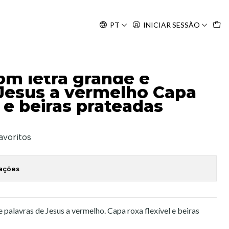
Agosto, às 10H.
PT
INICIAR SESSÃO
a roxa flexível e beiras prateadas
om letra grande e
 Jesus a vermelho Capa
l e beiras prateadas
favoritos
zações
e palavras de Jesus a vermelho. Capa roxa flexível e beiras