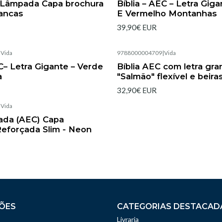
C Lâmpada Capa brochura
Bíblia – AEC – Letra Giga
rancas
E Vermelho Montanhas
39,90€ EUR
|
Vida
9788000004709
|
Vida
Esgotado
EC– Letra Gigante – Verde
Bíblia AEC com letra gr
a
"Salmão" flexível e beir
32,90€ EUR
|
Vida
rada (AEC) Capa
eforçada Slim - Neon
ÕES
CATEGORIAS DESTACAD
Livraria