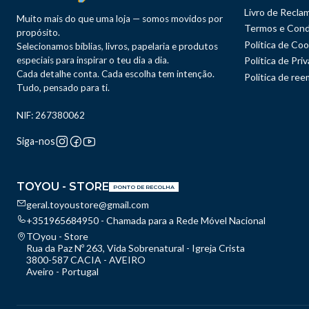
Livro de Recla
Muito mais do que uma loja — somos movidos por
Termos e Cond
propósito.
Política de Coo
Selecionamos bíblias, livros, papelaria e produtos
especiais para inspirar o teu dia a dia.
Política de Pri
Cada detalhe conta. Cada escolha tem intenção.
Politica de re
Tudo, pensado para ti.
NIF: 267380062
Siga-nos
TOYOU - STORE
PONTO DE RECOLHA
geral.toyoustore@gmail.com
+351965684950 - Chamada para a Rede Móvel Nacional
TOyou - Store
Rua da Paz Nº 263, Vida Sobrenatural - Igreja Crista
3800-587 CACIA - AVEIRO
Aveiro - Portugal