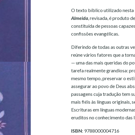
O texto bíblico utilizado nesta 
Almeida
, revisada, é produto
constituída de pessoas capazes,
confissões evangélicas.
Diferindo de todas as outras v
reúne vários fatores que a torn
— uma das mais queridas do po
tarefa realmente grandiosa: p
mesmo tempo, preservar o estil
assegurar ao povo de Deus abso
passagens cuja tradução tem su
mais fiéis às línguas originais,
Escrituras em línguas moderna
eruditos no conhecimento das lí
ISBN
: 9788000004716