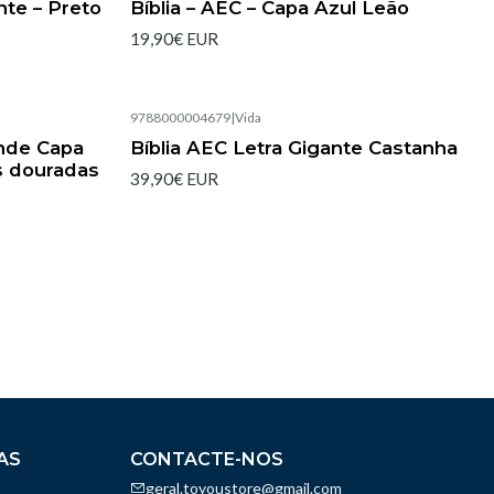
nte – Preto
Bíblia – AEC – Capa Azul Leão
19,90€ EUR
9788000004679
|
Vida
Esgotado
ande Capa
Bíblia AEC Letra Gigante Castanha
as douradas
39,90€ EUR
AS
CONTACTE-NOS
geral.toyoustore@gmail.com