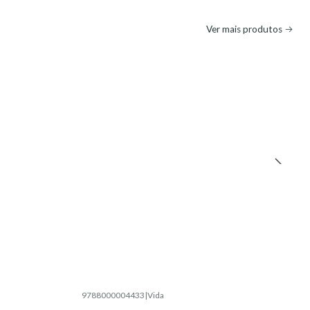
Ver mais produtos
9788000004433
|
Vida
Esgotado