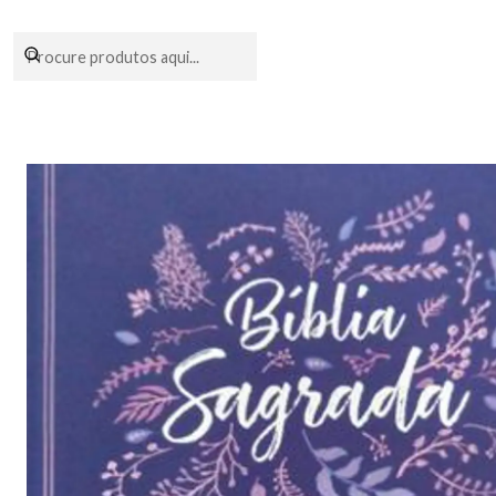
Encomendas fei
Início
Livraria
Bíblias
Bíblias Di