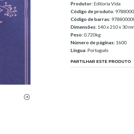
Produtor
: Editoria Vida
Código de produto
: 978800
Código de barras
: 97880000
Dimensões
: 140 x 210 x 30 m
Peso
: 0.720kg
Número de páginas
: 1600
Língua
: Português
PARTILHAR ESTE PRODUTO