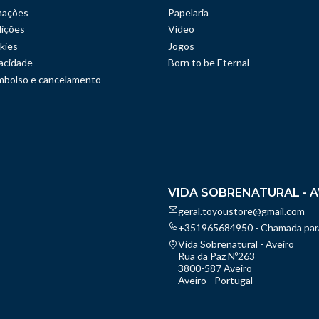
mações
Papelaria
ições
Vídeo
kies
Jogos
vacidade
Born to be Eternal
embolso e cancelamento
VIDA SOBRENATURAL - A
geral.toyoustore@gmail.com
+351965684950 - Chamada para
Vida Sobrenatural - Aveiro
Rua da Paz Nº263
3800-587 Aveiro
Aveiro - Portugal