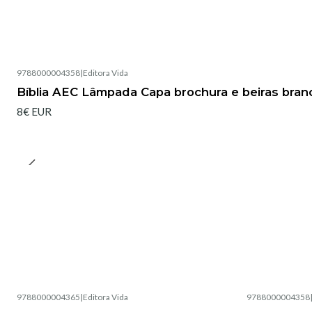
9788000004358
|
Editora Vida
Esgotado
Bíblia AEC Lâmpada Capa brochura e beiras bran
8€ EUR
9788000004365
|
Editora Vida
9788000004358
Esgotado
Esgotado