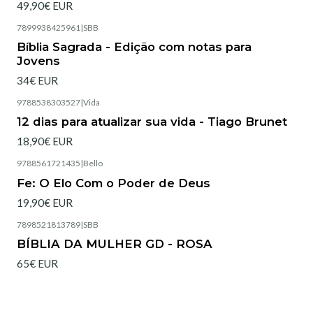
49,90€ EUR
7899938425961
|
SBB
Esgotado
Bíblia Sagrada - Edição com notas para
Jovens
34€ EUR
9788538303527
|
Vida
Esgotado
12 dias para atualizar sua vida - Tiago Brunet
18,90€ EUR
9788561721435
|
Bello
Esgotado
Fe: O Elo Com o Poder de Deus
19,90€ EUR
7898521813789
|
SBB
Esgotado
BÍBLIA DA MULHER GD - ROSA
65€ EUR