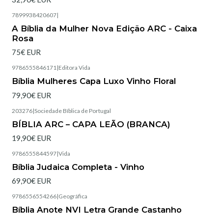
7899938420607
|
Esgotado
A Bíblia da Mulher Nova Edição ARC - Caixa
Rosa
75€ EUR
9786555846171
|
Editora Vida
Esgotado
Bíblia Mulheres Capa Luxo Vinho Floral
79,90€ EUR
203276
|
Sociedade Bíblica de Portugal
Esgotado
BÍBLIA ARC – CAPA LEÃO (BRANCA)
19,90€ EUR
9786555844597
|
Vida
Esgotado
Bíblia Judaica Completa - Vinho
69,90€ EUR
9786556554266
|
Geográfica
Esgotado
Bíblia Anote NVI Letra Grande Castanho