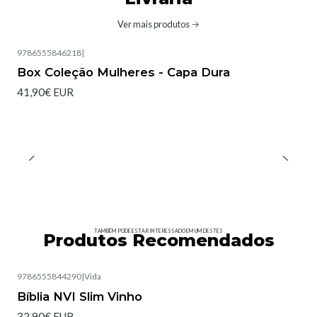
Ver mais produtos
9786555846218
|
Box Coleção Mulheres - Capa Dura
41,90€ EUR
TAMBÉM PODE ESTAR INTERESSADO EM UM DESTES
Produtos Recomendados
9786555844290
|
Vida
Esgotado
Bíblia NVI Slim Vinho
32,90€ EUR