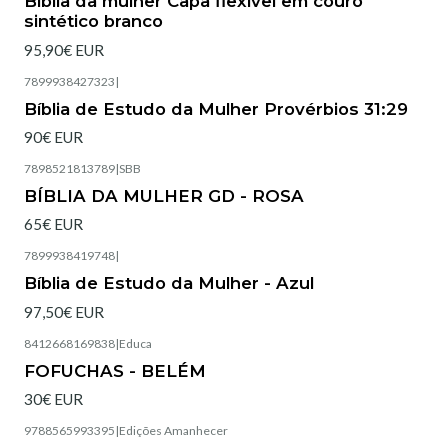
Bíblia da mulher Capa flexível em couro
sintético branco
95,90€ EUR
7899938427323
|
Esgotado
Bíblia de Estudo da Mulher Provérbios 31:29
90€ EUR
7898521813789
|
SBB
Esgotado
BÍBLIA DA MULHER GD - ROSA
65€ EUR
7899938419748
|
Esgotado
Bíblia de Estudo da Mulher - Azul
97,50€ EUR
8412668169838
|
Educa
Esgotado
FOFUCHAS - BELÉM
30€ EUR
9788565993395
|
Edições Amanhecer
Esgotado