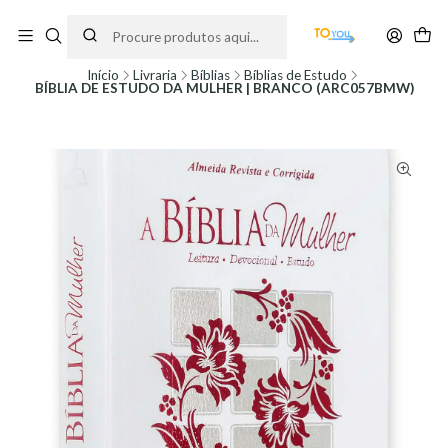
Encomendas feitas a partir do dia 5 de Agosto, serão processadas apenas a
partir do dia 11 de Agosto, às 10H.
Início
Livraria
Bíblias
Bíblias de Estudo
BÍBLIA DE ESTUDO DA MULHER | BRANCO (ARC057BMW)