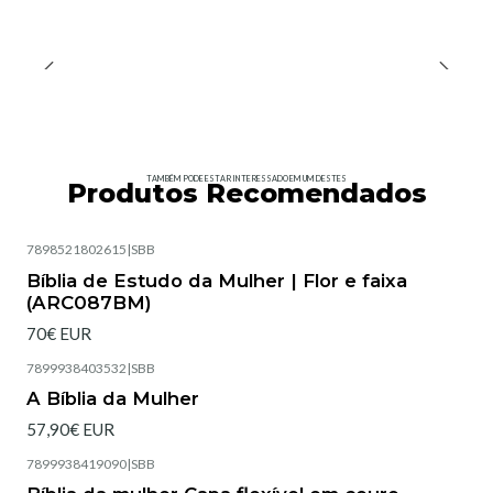
TAMBÉM PODE ESTAR INTERESSADO EM UM DESTES
Produtos Recomendados
7898521802615
|
SBB
Esgotado
Bíblia de Estudo da Mulher | Flor e faixa
(ARC087BM)
70€ EUR
7899938403532
|
SBB
Esgotado
A Bíblia da Mulher
57,90€ EUR
7899938419090
|
SBB
Esgotado