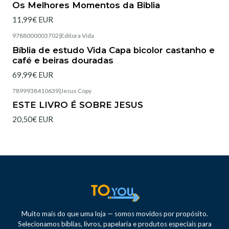
Os Melhores Momentos da Biblia
11,99€ EUR
9788000003702
|
Editora Vida
Esgotado
Bíblia de estudo Vida Capa bicolor castanho e
café e beiras douradas
69,99€ EUR
7899938410639
|
Jesus Copy
Esgotado
ESTE LIVRO É SOBRE JESUS
20,50€ EUR
Muito mais do que uma loja — somos movidos por propósito.
Selecionamos bíblias, livros, papelaria e produtos especiais para