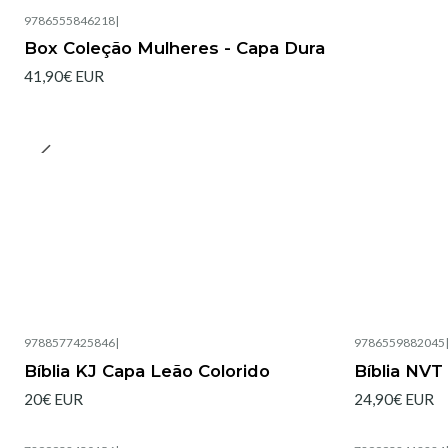
9786555846218
|
Box Coleção Mulheres - Capa Dura
41,90€ EUR
9788577425846
|
9786559882045
Esgotado
Esgotado
Bíblia KJ Capa Leão Colorido
Bíblia NVT
20€ EUR
24,90€ EUR