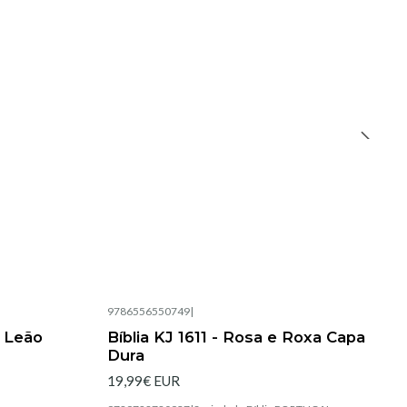
9786556550749
|
Esgotado
C Leão
Bíblia KJ 1611 - Rosa e Roxa Capa
Dura
19,99€ EUR