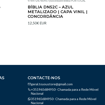
9789728780937
|
Sociedade Bíblia PORTUGAL
Esgotado
o
BÍBLIA DN52C – AZUL
METALIZADO | CAPA VINIL |
CONCORDÂNCIA
12,50€ EUR
AS
CONTACTE-NOS
geral.toyoustore@gmail.com
+351965684950- Chamada para a Rede Móvel
Nacional
351965684950- Chamada para a Rede Móvel
Nacional