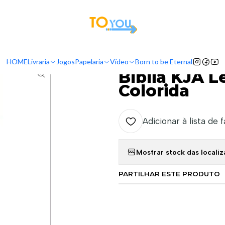
tas a partir do dia 5 de Agosto, serão processadas apenas a partir do dia 11 de 
Início
Livraria
Bíblia KJA Leão com Capa Dura Colorida
HOME
Livraria
Jogos
Papelaria
Vídeo
Born to be Eternal
|
Bíblia KJA 
Colorida
Adicionar à lista de 
Mostrar stock das locali
PARTILHAR ESTE PRODUTO