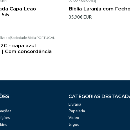
|
SBB
9786556897783
|
Esgotado
rada Capa Leão -
Bíblia Laranja com Fech
 5:5
35,90€ EUR
lizado
|
Sociedade Bíblia PORTUGAL
42C - capa azul
 | Com concordância
ÕES
CATEGORIAS DESTACAD
Livraria
mações
Papelaria
ições
Vídeo
kies
Jogos