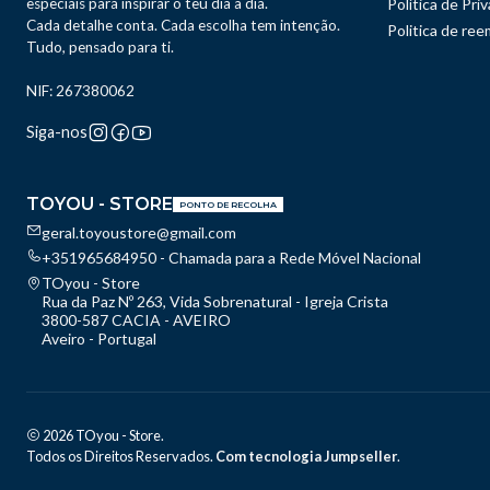
especiais para inspirar o teu dia a dia.
Política de Pri
Cada detalhe conta. Cada escolha tem intenção.
Politica de re
Tudo, pensado para ti.
NIF: 267380062
Siga-nos
TOYOU - STORE
PONTO DE RECOLHA
geral.toyoustore@gmail.com
+351965684950 - Chamada para a Rede Móvel Nacional
TOyou - Store
Rua da Paz Nº 263, Vida Sobrenatural - Igreja Crista
3800-587 CACIA - AVEIRO
Aveiro - Portugal
2026 TOyou - Store.
Todos os Direitos Reservados.
Com tecnologia Jumpseller
.