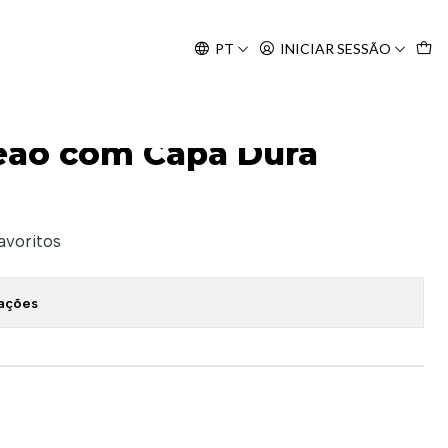
Agosto, às 10H.
PT
INICIAR SESSÃO
Leão com Capa Dura
favoritos
zações