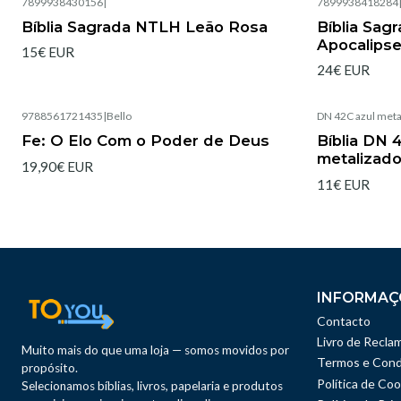
7899938430156
|
7899938418284
Esgotado
Esgotado
Bíblia Sagrada NTLH Leão Rosa
Bíblia Sag
Apocalipse
15€ EUR
24€ EUR
9788561721435
|
Bello
DN 42C azul meta
Esgotado
Esgotado
Fe: O Elo Com o Poder de Deus
Bíblia DN 
metalizado
19,90€ EUR
11€ EUR
INFORMAÇ
Contacto
Livro de Recla
Muito mais do que uma loja — somos movidos por
Termos e Cond
propósito.
Política de Coo
Selecionamos bíblias, livros, papelaria e produtos