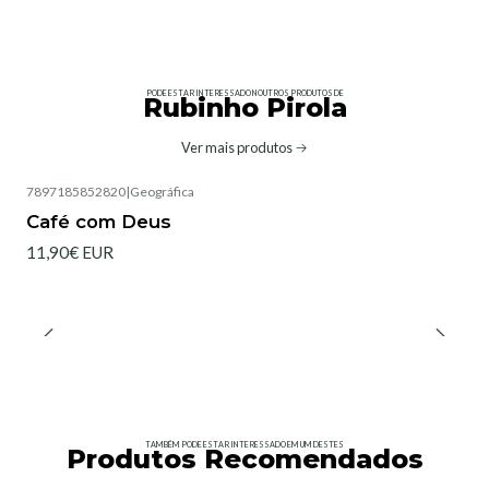
PODE ESTAR INTERESSADO NOUTROS PRODUTOS DE
Rubinho Pirola
Ver mais produtos
7897185852820
|
Geográfica
Esgotado
Café com Deus
11,90€ EUR
TAMBÉM PODE ESTAR INTERESSADO EM UM DESTES
Produtos Recomendados