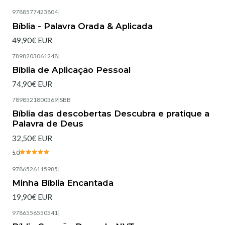
9788577423804
|
Esgotado
Bíblia - Palavra Orada & Aplicada
49,90€ EUR
7898203061248
|
Esgotado
Bíblia de Aplicação Pessoal
74,90€ EUR
7898521800369
|
SBB
Esgotado
Bíblia das descobertas Descubra e pratique a
Palavra de Deus
32,50€ EUR
5.0
9786526115985
|
Esgotado
Minha Bíblia Encantada
19,90€ EUR
9786556550541
|
Esgotado