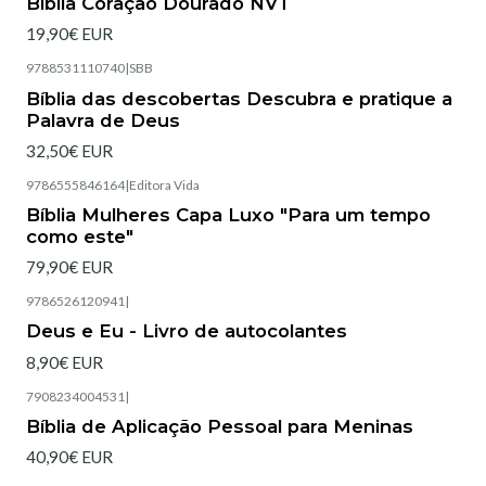
Bíblia Coração Dourado NVT
19,90€ EUR
9788531110740
|
SBB
Esgotado
Bíblia das descobertas Descubra e pratique a
Palavra de Deus
32,50€ EUR
9786555846164
|
Editora Vida
Esgotado
Bíblia Mulheres Capa Luxo "Para um tempo
como este"
79,90€ EUR
9786526120941
|
Esgotado
Deus e Eu - Livro de autocolantes
8,90€ EUR
7908234004531
|
Esgotado
Bíblia de Aplicação Pessoal para Meninas
40,90€ EUR