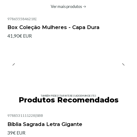
Ver mais produtos
9786555846218
|
Box Coleção Mulheres - Capa Dura
41,90€ EUR
TAMBÉM PODE ESTAR INTERESSADO EM UM DESTES
Produtos Recomendados
9788531111228
|
SBB
Esgotado
Bíblia Sagrada Letra Gigante
39€ EUR