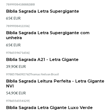
7899938418888
|
SBB
Esgotado
Bíblia Sagrada Letra Supergigante
65€ EUR
7899938412206
|
Esgotado
Bíblia Sagrada Letra Supergigante com
unheira
65€ EUR
9786559671656
|
Esgotado
Bíblia Sagrada A21 - Letra Gigante
39,90€ EUR
9788578609276
|
Thomas Nelson Brasil
Esgotado
Bíblia Sagrada Leitura Perfeita - Letra Gigante
NVI
54,90€ EUR
9786556554129
|
Esgotado
Bíblia Sagrada Letra Gigante Luxo Verde