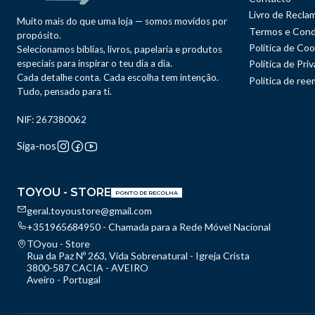
Livro de Recla
Muito mais do que uma loja — somos movidos por
Termos e Cond
propósito.
Política de Coo
Selecionamos bíblias, livros, papelaria e produtos
especiais para inspirar o teu dia a dia.
Política de Pri
Cada detalhe conta. Cada escolha tem intenção.
Politica de re
Tudo, pensado para ti.
NIF: 267380062
Siga-nos
TOYOU - STORE
PONTO DE RECOLHA
geral.toyoustore@gmail.com
+351965684950 - Chamada para a Rede Móvel Nacional
TOyou - Store
Rua da Paz Nº 263, Vida Sobrenatural - Igreja Crista
3800-587 CACIA - AVEIRO
Aveiro - Portugal