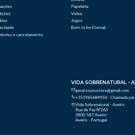
mações
Papelaria
ições
Vídeo
kies
Jogos
vacidade
Born to be Eternal
embolso e cancelamento
VIDA SOBRENATURAL - A
geral.toyoustore@gmail.com
+351965684950 - Chamada para
Vida Sobrenatural - Aveiro
Rua da Paz Nº263
3800-587 Aveiro
Aveiro - Portugal