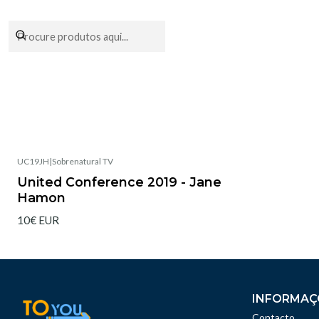
Encomendas fei
UC19JH
|
Sobrenatural TV
United Conference 2019 - Jane
Hamon
10€ EUR
INFORMAÇ
Contacto