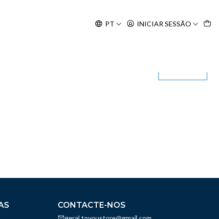
Agosto, às 10H.
PT
INICIAR SESSÃO
Filtros
AS
CONTACTE-NOS
geral.toyoustore@gmail.com