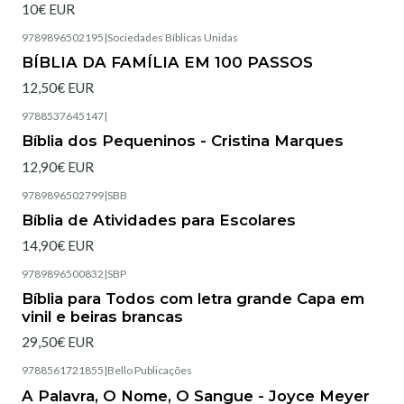
10€ EUR
9789896502195
|
Sociedades Bíblicas Unidas
BÍBLIA DA FAMÍLIA EM 100 PASSOS
12,50€ EUR
9788537645147
|
Esgotado
Bíblia dos Pequeninos - Cristina Marques
12,90€ EUR
9789896502799
|
SBB
Bíblia de Atividades para Escolares
14,90€ EUR
9789896500832
|
SBP
Esgotado
Bíblia para Todos com letra grande Capa em
vinil e beiras brancas
29,50€ EUR
9788561721855
|
Bello Publicações
Esgotado
A Palavra, O Nome, O Sangue - Joyce Meyer