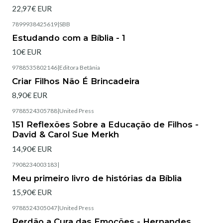
22,97€ EUR
7899938425619
|
SBB
Estudando com a Bíblia - 1
10€ EUR
9788535802146
|
Editora Betânia
Esgotado
Criar Filhos Não É Brincadeira
8,90€ EUR
9788524305788
|
United Press
Esgotado
151 Reflexões Sobre a Educação de Filhos -
David & Carol Sue Merkh
14,90€ EUR
7908234003183
|
Esgotado
Meu primeiro livro de histórias da Bíblia
15,90€ EUR
9788524305047
|
United Press
Esgotado
Perdão a Cura das Emoções - Hernandes