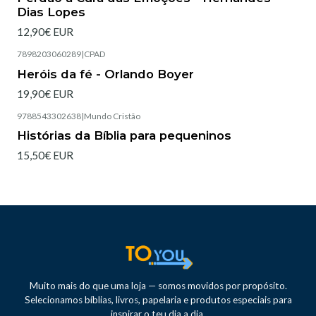
Dias Lopes
12,90€ EUR
7898203060289
|
CPAD
Heróis da fé - Orlando Boyer
19,90€ EUR
9788543302638
|
Mundo Cristão
Histórias da Bíblia para pequeninos
15,50€ EUR
Muito mais do que uma loja — somos movidos por propósito.
Selecionamos bíblias, livros, papelaria e produtos especiais para
inspirar o teu dia a dia.