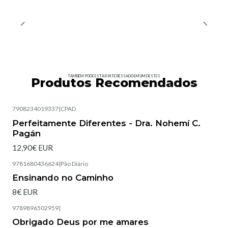
TAMBÉM PODE ESTAR INTERESSADO EM UM DESTES
Produtos Recomendados
7908234019337
|
CPAD
Esgotado
Perfeitamente Diferentes - Dra. Nohemí C.
Pagán
12,90€ EUR
9781680436624
|
Pão Diário
Esgotado
Ensinando no Caminho
8€ EUR
9789896502959
|
Esgotado
Obrigado Deus por me amares